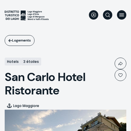
Aller
au
contenu
principal
Logements
Hotels
3 étoiles
San Carlo Hotel
Ristorante
Lago Maggiore