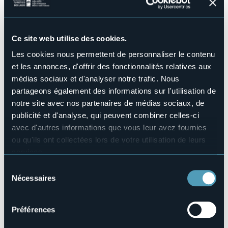
Sì
Piscine
No
Ce site web utilise des cookies.
Animaux acceptés
Sì
Les cookies nous permettent de personnaliser le contenu
et les annonces, d'offrir des fonctionnalités relatives aux
Nombres de chambres
13
médias sociaux et d'analyser notre trafic. Nous
partageons également des informations sur l'utilisation de
Nombres de lits
25
notre site avec nos partenaires de médias sociaux, de
publicité et d'analyse, qui peuvent combiner celles-ci
E-mail
info@hotelristorantesancarlo.it
avec d'autres informations que vous leur avez fournies
Site Internet
ou qu'ils ont collectées lors de votre utilisation de leurs
http://www.hotelristorantesancarlo.it
services.
Téléphone
Pour plus d'informations sur les cookies, y compris sur la
Sélection
+39 0322 45315
manière de les gérer et de les supprimer,
cliquez ici
.
Nécessaires
du
Codice CIR
Vous pouvez trouver la politique de confidentialité
consentement
003008-ALB-00004
complète
ici
.
Préférences
Réserver