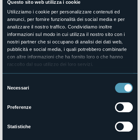
Questo sito web utilizza i cookie
No
Utilizziamo i cookie per personalizzare contenuti ed
Piscina
No
annunci, per fornire funzionalità dei social media e per
analizzare il nostro traffico. Condividiamo inoltre
Animali ammessi
Sì
informazioni sul modo in cui utilizza il nostro sito con i
nostri partner che si occupano di analisi dei dati web,
Piazzole
10
pubblicità e social media, i quali potrebbero combinarle
con altre informazioni che ha fornito loro o che hanno
E-mail
campeggio.sagersboden@gmail.com
raccolto dal suo utilizzo dei loro servizi.
Telefono
+39 388 4282975
Selezione
Codice CIR
Necessari
del
103031-CAM-00001
consenso
Preferenze
Fraz. Ponte
28863 - FORMAZZA (VB)
Statistiche