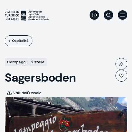
Salta
al
contenuto
principale
Ospitalità
Campeggi
2 stelle
Sagersboden
Valli dell'Ossola