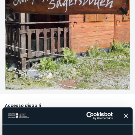
Accesso disabili
Sì
Centro benessere
No
Sala congressi