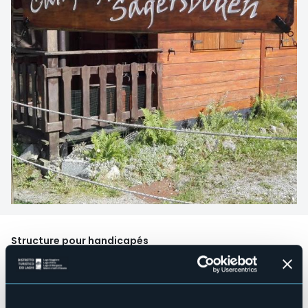
Structure pour handicapés
Sì
Wellness
No
Salles de conférences