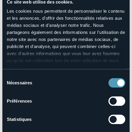
Ce site web utilise des cookies.
No
Les cookies nous permettent de personnaliser le contenu
Piscine
No
et les annonces, d'offrir des fonctionnalités relatives aux
médias sociaux et d'analyser notre trafic. Nous
Animaux acceptés
Sì
partageons également des informations sur l'utilisation de
notre site avec nos partenaires de médias sociaux, de
Amplacements
10
publicité et d'analyse, qui peuvent combiner celles-ci
avec d'autres informations que vous leur avez fournies
E-mail
campeggio.sagersboden@gmail.com
ou qu'ils ont collectées lors de votre utilisation de leurs
services.
Téléphone
+39 388 4282975
Pour plus d'informations sur les cookies, y compris sur la
Sélection
Codice CIR
manière de les gérer et de les supprimer,
cliquez ici
.
Nécessaires
du
103031-CAM-00001
Vous pouvez trouver la politique de confidentialité
consentement
complète
ici
.
Préférences
Fraz. Ponte
28863 - FORMAZZA (VB)
Statistiques