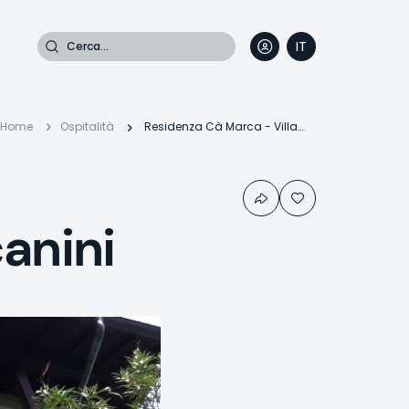
Cerca
IT
DE
EN
FR
Briciole
Home
Ospitalità
Residenza Cà Marca - Villa Toscanini
di
anini
pane