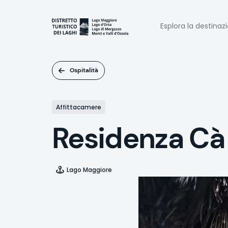
Salta
al
Naviga
contenuto
Esplora la destinaz
principale
princi
Ospitalità
Affittacamere
Residenza Cà 
Lago Maggiore