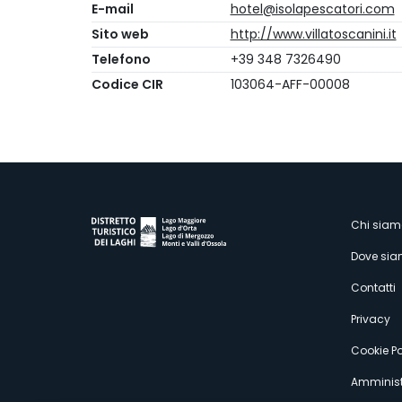
E-mail
hotel@isolapescatori.com
Sito web
http://www.villatoscanini.it
Telefono
+39 348 7326490
Codice CIR
103064-AFF-00008
M
Chi siam
Dove si
s
Contatti
Privacy
Cookie Po
Amminist