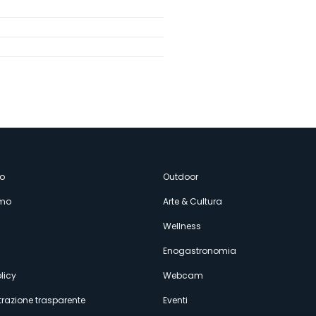
enù
o
Outdoor
amo
Arte & Cultura
econdario
Wellness
Enogastronomia
licy
Webcam
razione trasparente
Eventi