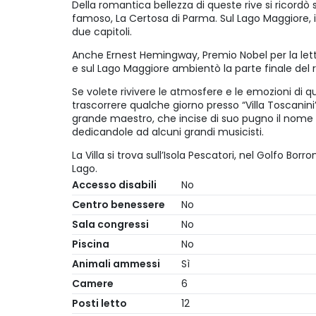
Della romantica bellezza di queste rive si ricordò
famoso, La Certosa di Parma. Sul Lago Maggiore, i
due capitoli.
Anche Ernest Hemingway, Premio Nobel per la lette
e sul Lago Maggiore ambientò la parte finale del 
Se volete rivivere le atmosfere e le emozioni di
trascorrere qualche giorno presso “Villa Toscanini
grande maestro, che incise di suo pugno il nome
dedicandole ad alcuni grandi musicisti.
La Villa si trova sull’Isola Pescatori, nel Golfo Bo
Lago.
Accesso disabili
No
Centro benessere
No
Sala congressi
No
Piscina
No
Animali ammessi
Sì
Camere
6
Posti letto
12