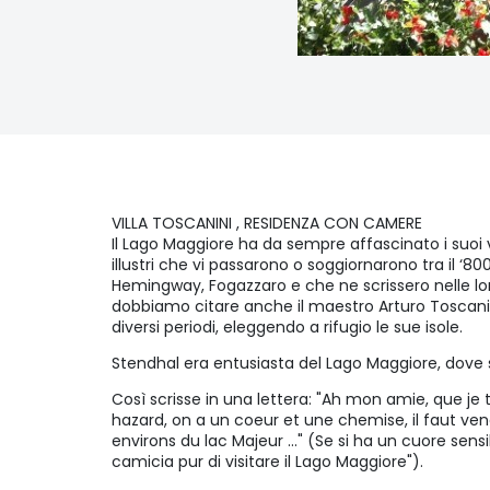
VILLA TOSCANINI , RESIDENZA CON CAMERE
Il Lago Maggiore ha da sempre affascinato i suoi vis
illustri che vi passarono o soggiornarono tra il ‘80
Hemingway, Fogazzaro e che ne scrissero nelle lo
dobbiamo citare anche il maestro Arturo Toscanin
diversi periodi, eleggendo a rifugio le sue isole.
Stendhal era entusiasta del Lago Maggiore, dove s
Così scrisse in una lettera: "Ah mon amie, que je t
hazard, on a un coeur et une chemise, il faut ven
environs du lac Majeur ..." (Se si ha un cuore sens
camicia pur di visitare il Lago Maggiore").