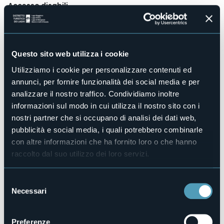
Accesso disabili
Sì
Centro benessere
No
Sala congressi
Questo sito web utilizza i cookie
No
Utilizziamo i cookie per personalizzare contenuti ed
Piscina
annunci, per fornire funzionalità dei social media e per
No
analizzare il nostro traffico. Condividiamo inoltre
Animali ammessi
informazioni sul modo in cui utilizza il nostro sito con i
Sì
nostri partner che si occupano di analisi dei dati web,
Appartamenti
pubblicità e social media, i quali potrebbero combinarle
6
con altre informazioni che ha fornito loro o che hanno
Camere
raccolto dal suo utilizzo dei loro servizi.
8
Posti letto
14
Selezione
Necessari
del
E-mail
info@stresaresidence.it
consenso
Telefono
Preferenze