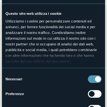
Centro benessere
No
Sala congressi
Questo sito web utilizza i cookie
No
Utilizziamo i cookie per personalizzare contenuti ed
Piscina
annunci, per fornire funzionalità dei social media e per
No
analizzare il nostro traffico. Condividiamo inoltre
Animali ammessi
informazioni sul modo in cui utilizza il nostro sito con i
No
nostri partner che si occupano di analisi dei dati web,
Appartamenti
pubblicità e social media, i quali potrebbero combinarle
1
con altre informazioni che ha fornito loro o che hanno
Posti letto
6
raccolto dal suo utilizzo dei loro servizi.
E-mail
reginaeoriente@gmail.com
Selezione
Necessari
Telefono
del
+39 339 4397334
consenso
Codice CIR
Preferenze
103008-CIM-00011