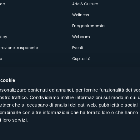
amo
Arte & Cultura
econdario
Wellness
Enogastronomia
licy
Webcam
razione trasparente
Eventi
e
Ospitalità
 cookie
rsonalizzare contenuti ed annunci, per fornire funzionalità dei soc
ostro traffico. Condividiamo inoltre informazioni sul modo in cui u
Seguici sui nostri canali social
partner che si occupano di analisi dei dati web, pubblicità e social
aly
combinarle con altre informazioni che ha fornito loro o che hanno
 loro servizi.