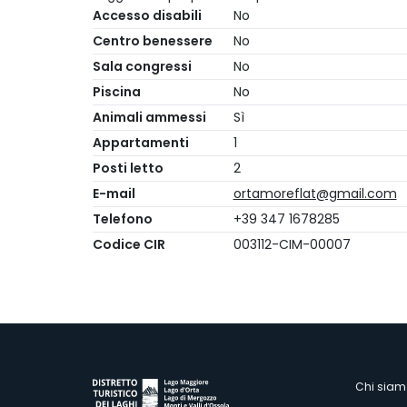
Accesso disabili
No
Centro benessere
No
Sala congressi
No
Piscina
No
Animali ammessi
Sì
Appartamenti
1
Posti letto
2
E-mail
ortamoreflat@gmail.com
Telefono
+39 347 1678285
Codice CIR
003112-CIM-00007
M
Chi siam