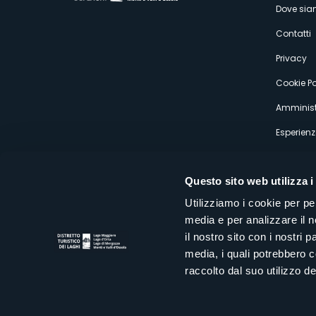
Dove si
s
Contatti
Privacy
Cookie Po
Amminist
Esperienz
Questo sito web utilizza i
Utilizziamo i cookie per pe
media e per analizzare il n
Distretto Turistico dei Laghi Scrl
il nostro sito con i nostri 
Sede legale e operativa: Corso Italia 26 - 28838 Stresa VB - It
media, i quali potrebbero 
tel:
+39 0323 30416
infoturismo@distrettolaghi.it
e
distrettolaghi@legalmail.it
raccolto dal suo utilizzo dei
www.distrettolaghi.it
P.I. 01648650032