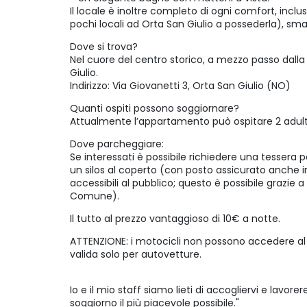
Il locale è inoltre completo di ogni comfort, incl
pochi locali ad Orta San Giulio a possederla), smar
Dove si trova?
Nel cuore del centro storico, a mezzo passo dalla 
Giulio.
Indirizzo: Via Giovanetti 3, Orta San Giulio (NO)
Quanti ospiti possono soggiornare?
Attualmente l’appartamento può ospitare 2 adult
Dove parcheggiare:
Se interessati è possibile richiedere una tessera 
un silos al coperto (con posto assicurato anche 
accessibili al pubblico; questo è possibile grazie
Comune).
Il tutto al prezzo vantaggioso di 10€ a notte.
ATTENZIONE: i motocicli non possono accedere al 
valida solo per autovetture.
Io e il mio staff siamo lieti di accogliervi e lavor
soggiorno il più piacevole possibile."