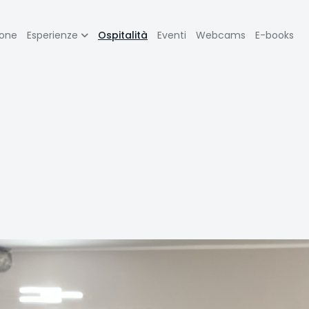
zione
ione
Esperienze
Ospitalità
Eventi
Webcams
E-books
pale