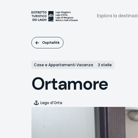
Salta
al
Naviga
contenuto
Esplora la destinaz
principale
princi
Ospitalità
Case e Appartamenti Vacanza
3 stelle
Ortamore
Lago d'Orta