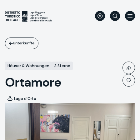
Direkt
zum
Inhalt
Unterkünfte
Häuser & Wohnungen
3 Sterne
Ortamore
Lago d'Orta