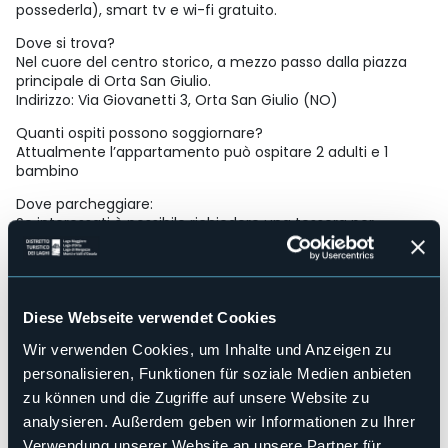
possederla), smart tv e wi-fi gratuito.
Dove si trova?
Nel cuore del centro storico, a mezzo passo dalla piazza
principale di Orta San Giulio.
Indirizzo: Via Giovanetti 3, Orta San Giulio (NO)
Quanti ospiti possono soggiornare?
Attualmente l’appartamento può ospitare 2 adulti e 1
bambino
Dove parcheggiare:
Se interessati è possibile richiedere una tessera per
parcheggiare la vostra auto in un silos al coperto (con
posto assicurato anche in caso di esaurimento parcheggi
accessibili al pubblico; questo è possibile grazie a una
nostra convenzione con il Comune).
Diese Webseite verwendet Cookies
Il tutto al prezzo vantaggioso di 10€ a notte.
Wir verwenden Cookies, um Inhalte und Anzeigen zu
ATTENZIONE: i motocicli non possono accedere al
personalisieren, Funktionen für soziale Medien anbieten
parcheggio, quindi la tessera è valida solo per autovetture.
zu können und die Zugriffe auf unsere Website zu
analysieren. Außerdem geben wir Informationen zu Ihrer
Io e il mio staff siamo lieti di accogliervi e lavoreremo per
Verwendung unserer Website an unsere Partner für