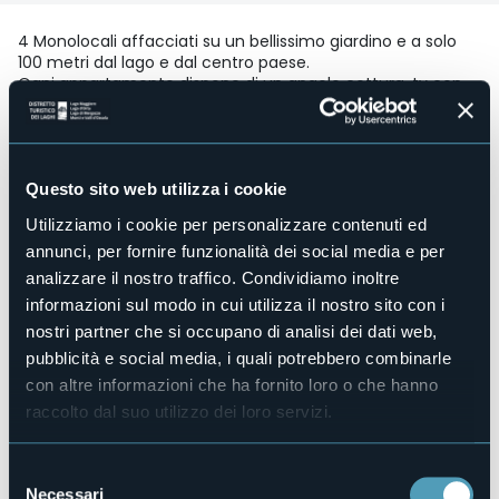
4 Monolocali affacciati su un bellissimo giardino e a solo
100 metri dal lago e dal centro paese.
Ogni appartamento dispone di un angolo cottura, tv con
canali satellitari, aria condizionata, bagno privato con
doccia, wifi e parcheggio gratuito.
Accesso disabili
No
Questo sito web utilizza i cookie
Centro benessere
No
Utilizziamo i cookie per personalizzare contenuti ed
annunci, per fornire funzionalità dei social media e per
Sala congressi
No
analizzare il nostro traffico. Condividiamo inoltre
informazioni sul modo in cui utilizza il nostro sito con i
Piscina
No
nostri partner che si occupano di analisi dei dati web,
pubblicità e social media, i quali potrebbero combinarle
Animali ammessi
Sì
con altre informazioni che ha fornito loro o che hanno
raccolto dal suo utilizzo dei loro servizi.
Appartamenti
4
Posti letto
Selezione
11
Necessari
del