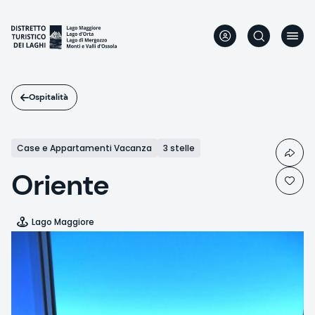
Salta
al
contenuto
principale
Ospitalità
Case e Appartamenti Vacanza
3 stelle
Oriente
Lago Maggiore