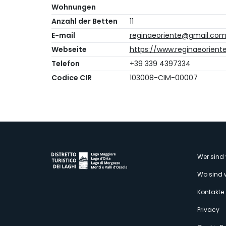
Wohnungen
Anzahl der Betten
11
E-mail
reginaeoriente@gmail.co
Webseite
https://www.reginaeorient
Telefon
+39 339 4397334
Codice CIR
103008-CIM-00007
M
Wer sind 
Wo sind 
s
Kontakte
Privacy