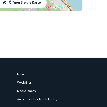
Öffnen Sie die Karte
Mice
Wedding
Media Room
Archiv "Laghi e Monti Today"