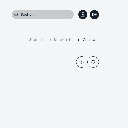
Suche
DE
EN
FR
IT
Pfadnavigati
Startseite
Unterkünfte
Oriente