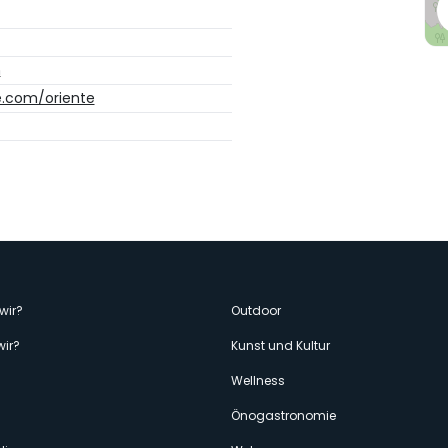
m
e.com/oriente
enù
wir?
Outdoor
wir?
Kunst und Kultur
econdario
Wellness
Önogastronomie