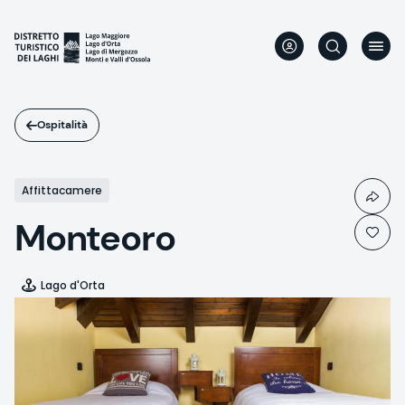
Salta
al
contenuto
principale
Ospitalità
Affittacamere
Monteoro
Lago d'Orta