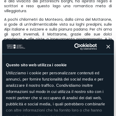
e alla vivacità dei pittoreschi borghi, ha ispirato registi e
scrittori e reso questo lago una romantica meta di
villeggiatura.
A pochi chilometri da Monteoro, dalla cima del Mottarone,
si gode di un’indimenticabile vista sui laghi prealpini, sulle
Alpi italiane e svizzere e sulla pianura padana. Per chi ama
gli sport invernali, il Mottarone, grazie alle sue dolci
pendenze e alle piste a innevamento programmato, è la
montagna ideale per fare pratica e sciare. Chi ama la
natura trova sentieri per tutti i gusti, le età, i livelli di
allenamento: percorsi a piedi, in bicicletta, a cavallo, tra
praterie, torrenti e boschi lussureggianti.
Accesso disabili
Questo sito web utilizza i cookie
No
Utilizziamo i cookie per personalizzare contenuti ed
Centro benessere
annunci, per fornire funzionalità dei social media e per
No
analizzare il nostro traffico. Condividiamo inoltre
Sala congressi
informazioni sul modo in cui utilizza il nostro sito con i
No
nostri partner che si occupano di analisi dei dati web,
Piscina
pubblicità e social media, i quali potrebbero combinarle
No
con altre informazioni che ha fornito loro o che hanno
Animali ammessi