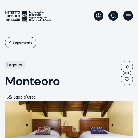
Aller
au
contenu
principal
Logements
Logeurs
Monteoro
Lago d'Orta