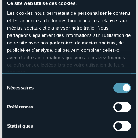
Nombres de chambres
Ce site web utilise des cookies.
4
Les cookies nous permettent de personnaliser le contenu
Nombres de lits
et les annonces, d'offrir des fonctionnalités relatives aux
12
médias sociaux et d'analyser notre trafic. Nous
E-mail
partageons également des informations sur l'utilisation de
info@monteorohorsevillage.it
notre site avec nos partenaires de médias sociaux, de
Site Internet
publicité et d'analyse, qui peuvent combiner celles-ci
http://www.monteorohorsevillage.it
avec d'autres informations que vous leur avez fournies
Téléphone
ou qu'ils ont collectées lors de votre utilisation de leurs
+39 389 2076738
services.
Codice CIR
Pour plus d'informations sur les cookies, y compris sur la
003002-AFF-00002
Sélection
manière de les gérer et de les supprimer,
cliquez ici
.
Nécessaires
du
Réserver
Vous pouvez trouver la politique de confidentialité
consentement
complète
ici
.
Préférences
Regione Molini, 7
28010 - Ameno (NO)
Statistiques