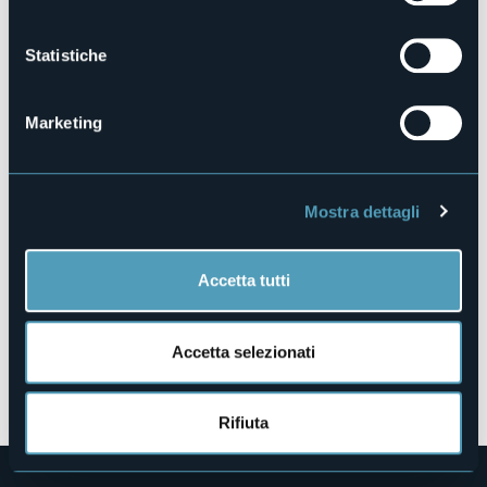
Prenota la struttura
Statistiche
Marketing
Via Duchessa di Genova, 67/69
28838 - STRESA (VB)
Mostra dettagli
Accetta tutti
Accetta selezionati
Apri mappa
Rifiuta