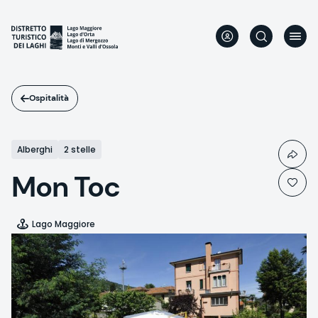
Salta
al
contenuto
principale
Ospitalità
Alberghi
2 stelle
Mon Toc
Lago Maggiore