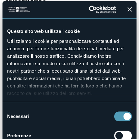
No
Sala congressi
No
Piscina
Questo sito web utilizza i cookie
No
Utilizziamo i cookie per personalizzare contenuti ed
Animali ammessi
annunci, per fornire funzionalità dei social media e per
No
analizzare il nostro traffico. Condividiamo inoltre
Camere
14
informazioni sul modo in cui utilizza il nostro sito con i
nostri partner che si occupano di analisi dei dati web,
Posti letto
21
pubblicità e social media, i quali potrebbero combinarle
con altre informazioni che ha fornito loro o che hanno
E-mail
info@hotelmontoc.com
raccolto dal suo utilizzo dei loro servizi.
Sito web
http://www.hotelmontoc.com
Selezione
Telefono
Necessari
del
+39 0323 30282
consenso
Codice CIR
Preferenze
103064-ALB-00019