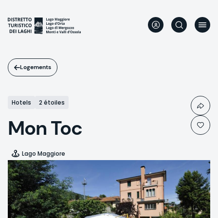
Aller
au
contenu
principal
Logements
Hotels
2 étoiles
Mon Toc
Lago Maggiore