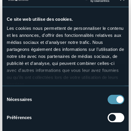
Piscine
No
Ce site web utilise des cookies.
Animaux acceptés
No
Les cookies nous permettent de personnaliser le contenu
Nombres de chambres
et les annonces, d'offrir des fonctionnalités relatives aux
14
médias sociaux et d'analyser notre trafic. Nous
Nombres de lits
partageons également des informations sur l'utilisation de
21
notre site avec nos partenaires de médias sociaux, de
E-mail
publicité et d'analyse, qui peuvent combiner celles-ci
info@hotelmontoc.com
avec d'autres informations que vous leur avez fournies
Site Internet
ou qu'ils ont collectées lors de votre utilisation de leurs
http://www.hotelmontoc.com
services.
Téléphone
Pour plus d'informations sur les cookies, y compris sur la
Sélection
+39 0323 30282
manière de les gérer et de les supprimer,
cliquez ici
.
Nécessaires
du
Codice CIR
Vous pouvez trouver la politique de confidentialité
consentement
103064-ALB-00019
complète
ici
.
Préférences
Réserver