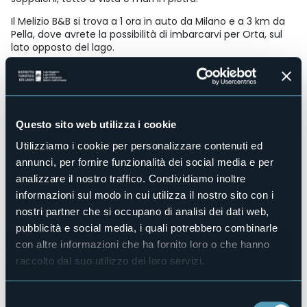
Il Melizio B&B si trova a 1 ora in auto da Milano e a 3 km da
Pella, dove avrete la possibilità di imbarcarvi per Orta, sul
lato opposto del lago.
Accesso disabili
No
Centro benessere
No
Questo sito web utilizza i cookie
Sala congressi
No
Utilizziamo i cookie per personalizzare contenuti ed
Piscina
annunci, per fornire funzionalità dei social media e per
No
analizzare il nostro traffico. Condividiamo inoltre
Animali ammessi
informazioni sul modo in cui utilizza il nostro sito con i
Sì
nostri partner che si occupano di analisi dei dati web,
Camere
pubblicità e social media, i quali potrebbero combinarle
3
con altre informazioni che ha fornito loro o che hanno
Posti letto
raccolto dal suo utilizzo dei loro servizi.
6
E-mail
Selezione
info@bbmelizio.it