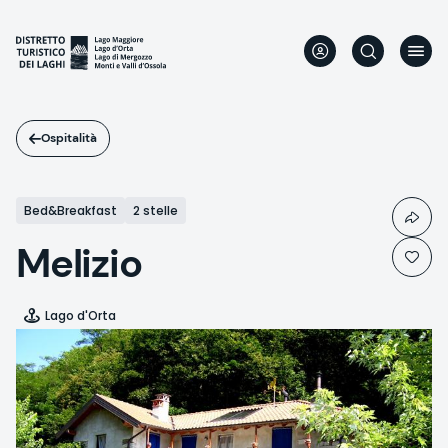
Salta
al
contenuto
principale
Ospitalità
Bed&Breakfast
2 stelle
Melizio
Lago d'Orta