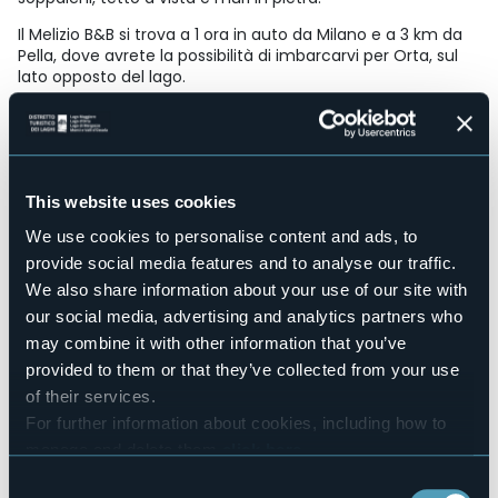
Il Melizio B&B si trova a 1 ora in auto da Milano e a 3 km da
Pella, dove avrete la possibilità di imbarcarvi per Orta, sul
lato opposto del lago.
Accesible for disables guests
No
Wellness
No
This website uses cookies
Conference hall
No
We use cookies to personalise content and ads, to
Swimming pool
provide social media features and to analyse our traffic.
No
We also share information about your use of our site with
Pets allowed
our social media, advertising and analytics partners who
Sì
may combine it with other information that you’ve
Number of rooms
provided to them or that they’ve collected from your use
3
of their services.
Number of beds
For further information about cookies, including how to
6
manage and delete them
click here
.
E-mail
You can find the full Privacy Policy
here
Consent
info@bbmelizio.it