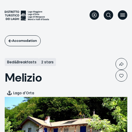
Skip
to
main
content
Accomodation
Bed&Breakfasts
2 stars
Melizio
Lago d'Orta