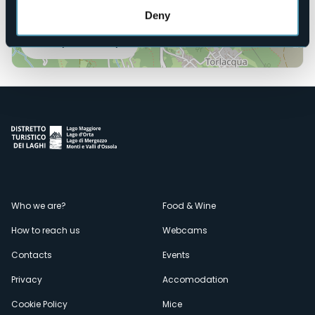
Deny
Open the map
Menù
Who we are?
Food & Wine
How to reach us
Webcams
secondario
Contacts
Events
Privacy
Accomodation
Cookie Policy
Mice