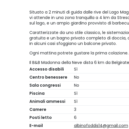
Situato a 2 minuti di guida dalle rive del Lago Ma
vi attende in una zona tranquilla a 4 km da Stres
sul lago, e un ampio giardino provvisto di barbecu
Caratterizzate da uno stile classico, le sistemazi
gratuita e un bagno privato completo di doccia, as
in alcuni casi sfoggiano un balcone privato.
Ogni mattina potrete gustare la prima colazione.
Il B&B Madonna della Neve dista 6 km da Belgirate
Accesso disabili
Sì
Centro benessere
No
Sala congressi
No
Piscina
Sì
Animali ammessi
Sì
Camere
3
Posti letto
6
E-mail
albinofoddis14@gmail.com