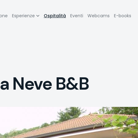
zione
ione
Esperienze
Ospitalità
Eventi
Webcams
E-books
pale
a Neve B&B