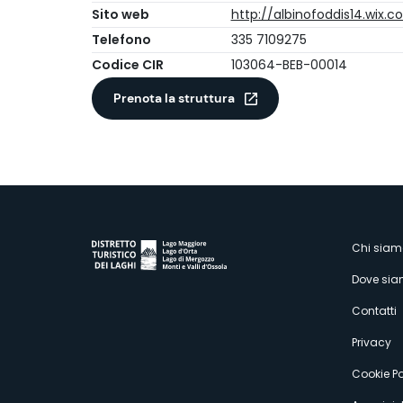
Sito web
http://albinofoddis14.wix
Telefono
335 7109275
Codice CIR
103064-BEB-00014
Prenota la struttura
M
Chi siam
Dove si
s
Contatti
Privacy
Cookie Po