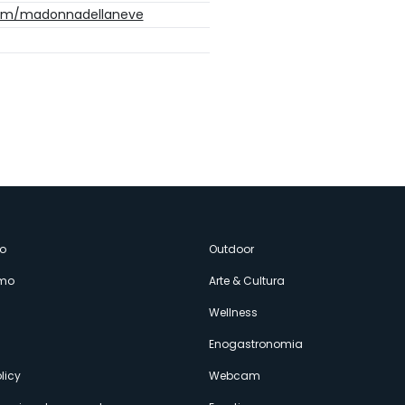
.com/madonnadellaneve
enù
o
Outdoor
amo
Arte & Cultura
econdario
Wellness
Enogastronomia
licy
Webcam