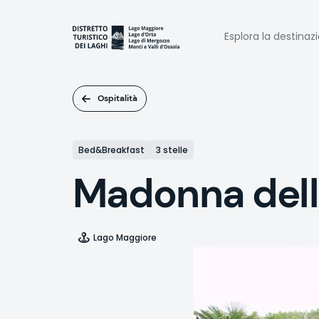
Salta
al
Naviga
contenuto
Esplora la destinaz
principale
princi
Ospitalità
Bed&Breakfast
3 stelle
Madonna dell
Lago Maggiore