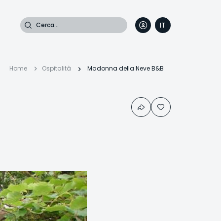
Cerca
IT
DE
EN
FR
Briciole
Home
Ospitalità
Madonna della Neve B&B
di
pane