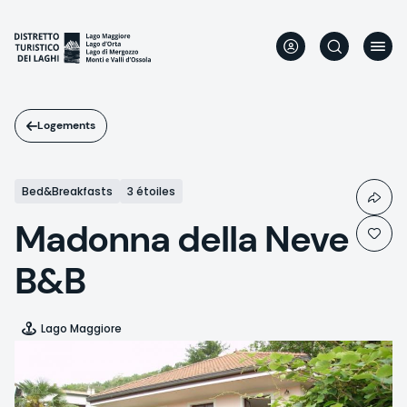
Aller
au
contenu
principal
Logements
Bed&Breakfasts
3 étoiles
Madonna della Neve
B&B
Lago Maggiore