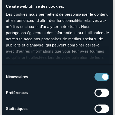
Sì
Ce site web utilise des cookies.
Nombres de chambres
3
Les cookies nous permettent de personnaliser le contenu
Nombres de lits
et les annonces, d'offrir des fonctionnalités relatives aux
6
médias sociaux et d'analyser notre trafic. Nous
E-mail
partageons également des informations sur l'utilisation de
albinofoddis14@gmail.com
notre site avec nos partenaires de médias sociaux, de
Site Internet
publicité et d'analyse, qui peuvent combiner celles-ci
http://albinofoddis14.wix.com/madonnadellaneve
avec d'autres informations que vous leur avez fournies
Téléphone
ou qu'ils ont collectées lors de votre utilisation de leurs
335 7109275
services.
Codice CIR
Pour plus d'informations sur les cookies, y compris sur la
Sélection
103064-BEB-00014
manière de les gérer et de les supprimer,
cliquez ici
.
Nécessaires
du
Vous pouvez trouver la politique de confidentialité
Réserver
consentement
complète
ici
.
Préférences
Via Vignolo Park, 1
Statistiques
Passera (VB)