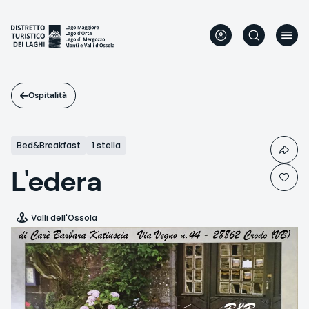
Salta
al
contenuto
principale
Ospitalità
Bed&Breakfast
1 stella
L'edera
Valli dell'Ossola