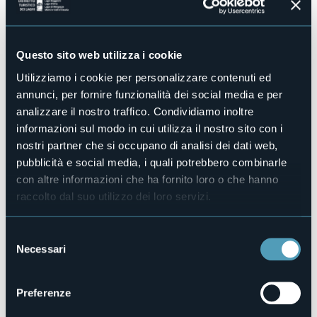
No
Piscina
No
Questo sito web utilizza i cookie
Animali ammessi
Utilizziamo i cookie per personalizzare contenuti ed
Sì
annunci, per fornire funzionalità dei social media e per
Camere
3
analizzare il nostro traffico. Condividiamo inoltre
informazioni sul modo in cui utilizza il nostro sito con i
Posti letto
5
nostri partner che si occupano di analisi dei dati web,
pubblicità e social media, i quali potrebbero combinarle
E-mail
info@ederacrodo.it
con altre informazioni che ha fornito loro o che hanno
raccolto dal suo utilizzo dei loro servizi.
Sito web
http://www.ederacrodo.it
Telefono
Selezione
+39 338 3408526
Necessari
del
Codice CIR
consenso
103026-BEB-00002
Preferenze
Prenota la struttura