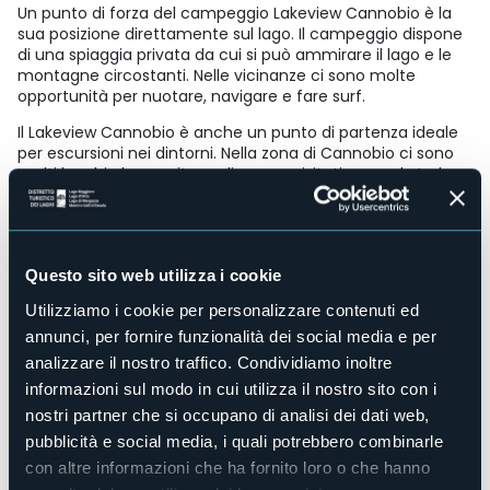
Un punto di forza del campeggio Lakeview Cannobio è la
sua posizione direttamente sul lago. Il campeggio dispone
di una spiaggia privata da cui si può ammirare il lago e le
montagne circostanti. Nelle vicinanze ci sono molte
opportunità per nuotare, navigare e fare surf.
Il Lakeview Cannobio è anche un punto di partenza ideale
per escursioni nei dintorni. Nella zona di Cannobio ci sono
molti luoghi che meritano di essere visitati, come le Isole
Borromee, le città di Stresa e Verbania e i giardini botanici
di Villa Taranto.
Accesso disabili
Questo sito web utilizza i cookie
No
Utilizziamo i cookie per personalizzare contenuti ed
Centro benessere
annunci, per fornire funzionalità dei social media e per
No
analizzare il nostro traffico. Condividiamo inoltre
Sala congressi
informazioni sul modo in cui utilizza il nostro sito con i
No
nostri partner che si occupano di analisi dei dati web,
Piscina
pubblicità e social media, i quali potrebbero combinarle
No
con altre informazioni che ha fornito loro o che hanno
Animali ammessi