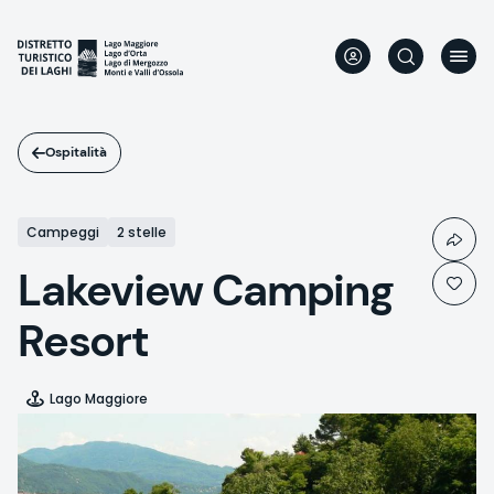
Salta
al
contenuto
principale
Ospitalità
Campeggi
2 stelle
Lakeview Camping
Resort
Lago Maggiore