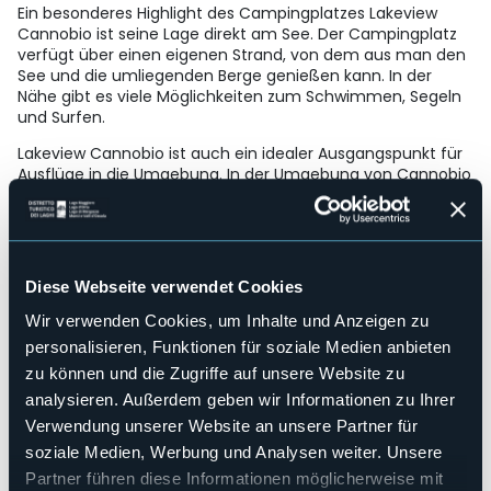
Ein besonderes Highlight des Campingplatzes Lakeview
Cannobio ist seine Lage direkt am See. Der Campingplatz
verfügt über einen eigenen Strand, von dem aus man den
See und die umliegenden Berge genießen kann. In der
Nähe gibt es viele Möglichkeiten zum Schwimmen, Segeln
und Surfen.
Lakeview Cannobio ist auch ein idealer Ausgangspunkt für
Ausflüge in die Umgebung. In der Umgebung von Cannobio
gibt es viele Orte, die einen Besuch wert sind, wie die
Borromäischen Inseln, die Städte Stresa und Verbania und
die botanischen Gärten von Villa Taranto.
Codice CIR: 103017-CAM-00009
Diese Webseite verwendet Cookies
Strukturen für Behinderten
No
Wir verwenden Cookies, um Inhalte und Anzeigen zu
personalisieren, Funktionen für soziale Medien anbieten
Wellness
No
zu können und die Zugriffe auf unsere Website zu
Kongresshalle
analysieren. Außerdem geben wir Informationen zu Ihrer
No
Verwendung unserer Website an unsere Partner für
Hallenbad
soziale Medien, Werbung und Analysen weiter. Unsere
No
Partner führen diese Informationen möglicherweise mit