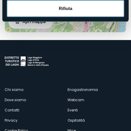
Rifiuta
Apri mappa
Menù
Chi siamo
Enogastronomia
Dove siamo
Webcam
secondario
Contatti
Eventi
Privacy
Ospitalità
Cookie Policy
Mice