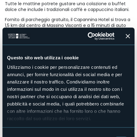
Tutte le mattine potrete gustare una colazione a buffet
dolce che include i tradizionali caffè e cappuccino italiani.
Fornito di parcheggio gratuito, il Capannina Hotel si trova a
1,5 km dal centro di Massino Visconti e a 15 minuti di auto
dall'autostrada A26 e dalle rive del Lago Maggiore.
Accesso disabili
Sì
Centro benessere
Questo sito web utilizza i cookie
No
Sala congressi
Utilizziamo i cookie per personalizzare contenuti ed
No
annunci, per fornire funzionalità dei social media e per
Piscina
analizzare il nostro traffico. Condividiamo inoltre
No
informazioni sul modo in cui utilizza il nostro sito con i
Animali ammessi
nostri partner che si occupano di analisi dei dati web,
No
pubblicità e social media, i quali potrebbero combinarle
Camere
con altre informazioni che ha fornito loro o che hanno
22
raccolto dal suo utilizzo dei loro servizi.
Posti letto
40
Selezione