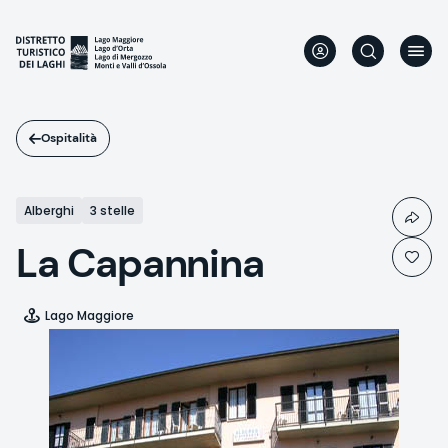
Salta
al
contenuto
principale
Ospitalità
Alberghi
3 stelle
La Capannina
Lago Maggiore