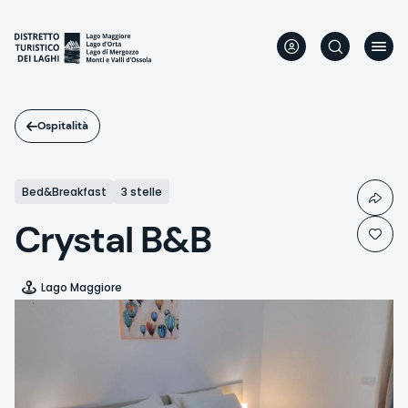
Salta
al
contenuto
principale
Ospitalità
Bed&Breakfast
3 stelle
Crystal B&B
Lago Maggiore