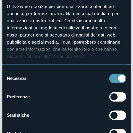
Animali ammessi
Utilizziamo i cookie per personalizzare contenuti ed
Sì
annunci, per fornire funzionalità dei social media e per
Camere
analizzare il nostro traffico. Condividiamo inoltre
3
informazioni sul modo in cui utilizza il nostro sito con i
Posti letto
nostri partner che si occupano di analisi dei dati web,
6
pubblicità e social media, i quali potrebbero combinarle
E-mail
con altre informazioni che ha fornito loro o che hanno
prenotazioni.crystal@gmail.com
raccolto dal suo utilizzo dei loro servizi.
Telefono
+39 340 9874903
Selezione
Codice CIR
003062-BEB-00001
Necessari
del
consenso
Preferenze
Via Monte Bianco, 1/a
28040 - DORMELLETTO (NO)
Statistiche