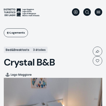
Aller
au
contenu
principal
Logements
Bed&Breakfasts
3 étoiles
Crystal B&B
Lago Maggiore