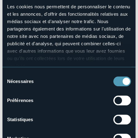
Animaux acceptés
Les cookies nous permettent de personnaliser le contenu
Sì
et les annonces, d'offrir des fonctionnalités relatives aux
Nombres de chambres
médias sociaux et d'analyser notre trafic. Nous
3
partageons également des informations sur l'utilisation de
Nombres de lits
notre site avec nos partenaires de médias sociaux, de
6
publicité et d'analyse, qui peuvent combiner celles-ci
E-mail
avec d'autres informations que vous leur avez fournies
prenotazioni.crystal@gmail.com
ou qu'ils ont collectées lors de votre utilisation de leurs
Téléphone
services.
+39 340 9874903
Pour plus d'informations sur les cookies, y compris sur la
Sélection
Codice CIR
manière de les gérer et de les supprimer,
cliquez ici
.
003062-BEB-00001
Nécessaires
du
Vous pouvez trouver la politique de confidentialité
consentement
complète
ici
.
Préférences
Via Monte Bianco, 1/a
28040 - DORMELLETTO (NO)
Statistiques