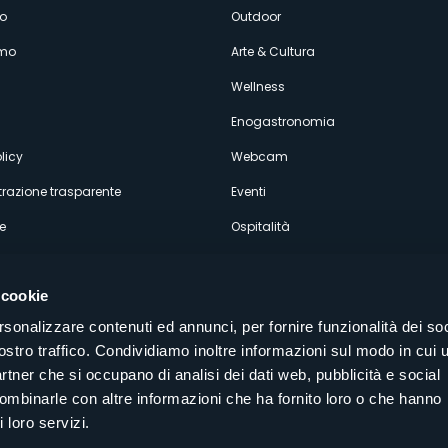
enù
o
Outdoor
amo
Arte & Cultura
econdario
Wellness
Enogastronomia
licy
Webcam
razione trasparente
Eventi
e
Ospitalità
 cookie
rsonalizzare contenuti ed annunci, per fornire funzionalità dei soc
ostro traffico. Condividiamo inoltre informazioni sul modo in cui u
Seguici sui nostri canali social
partner che si occupano di analisi dei dati web, pubblicità e social
aly
combinarle con altre informazioni che ha fornito loro o che hanno
 loro servizi.