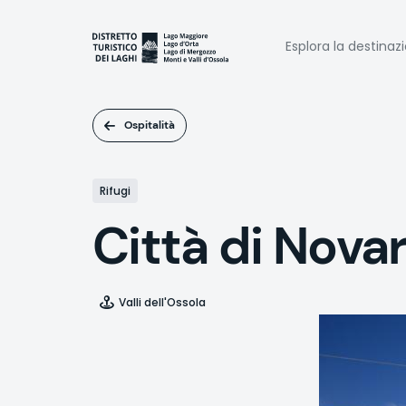
Salta
al
Naviga
contenuto
Esplora la destinaz
principale
princi
Ospitalità
Rifugi
Città di Nova
Valli dell'Ossola