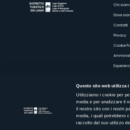
M
Chi siam
Dove si
s
Contatti
Privacy
Cookie Po
Amminist
Esperienz
Questo sito web utilizza i
Utilizziamo i cookie per pe
media e per analizzare il n
Distretto Turistico dei Laghi Scrl
il nostro sito con i nostri 
Sede legale e operativa: Corso Italia 26 - 28838 Stresa VB - It
media, i quali potrebbero 
tel:
+39 0323 30416
infoturismo@distrettolaghi.it
e
distrettolaghi@legalmail.it
raccolto dal suo utilizzo dei
www.distrettolaghi.it