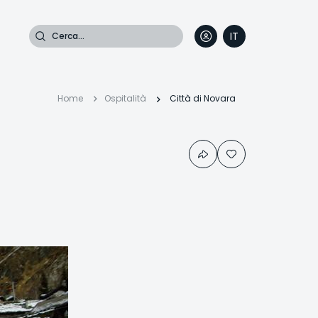
Cerca
IT
DE
EN
FR
Briciole
Home
Ospitalità
Città di Novara
di
pane