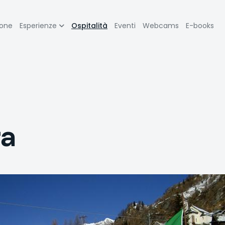
zione
ione
Esperienze
Ospitalità
Eventi
Webcams
E-books
pale
ra