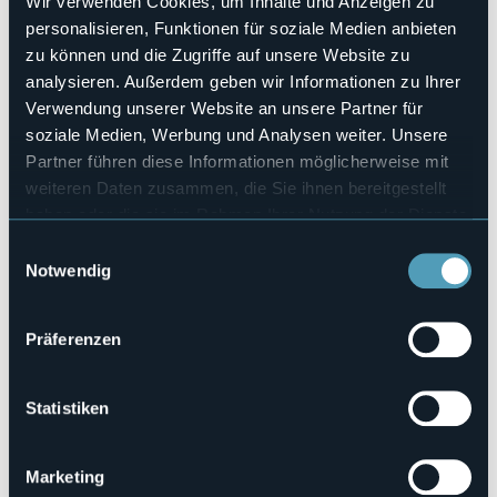
Wir verwenden Cookies, um Inhalte und Anzeigen zu
Anzahl der Zimmer
personalisieren, Funktionen für soziale Medien anbieten
5
zu können und die Zugriffe auf unsere Website zu
Anzahl der Betten
analysieren. Außerdem geben wir Informationen zu Ihrer
24
Verwendung unserer Website an unsere Partner für
E-mail
soziale Medien, Werbung und Analysen weiter. Unsere
rifugiocainovara@libero.it
Partner führen diese Informationen möglicherweise mit
Telefon
weiteren Daten zusammen, die Sie ihnen bereitgestellt
+39 0324 571256 / +39 348 4856435
haben oder die sie im Rahmen Ihrer Nutzung der Dienste
Codice CIR
gesammelt haben.
103001-RIF-00002
Einwilligungsauswahl
Notwendig
Alpe Cheggio
Präferenzen
28841 - Cheggio (VB)
Statistiken
Marketing