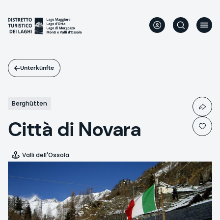
Direkt
zum
Inhalt
Unterkünfte
Berghütten
Città di Novara
Valli dell'Ossola