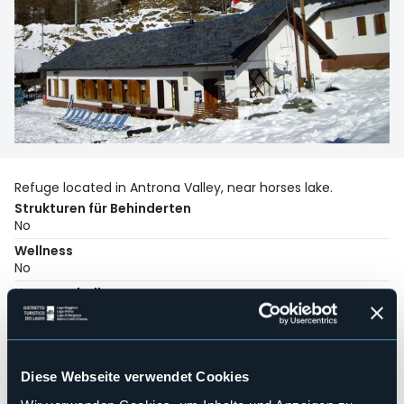
Refuge located in Antrona Valley, near horses lake.
Strukturen für Behinderten
No
Wellness
No
Kongresshalle
No
Hallenbad
No
Haustiere erlaubt
Diese Webseite verwendet Cookies
No