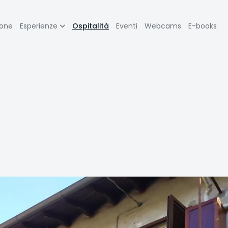
zione
ione
Esperienze
Ospitalità
Eventi
Webcams
E-books
pale