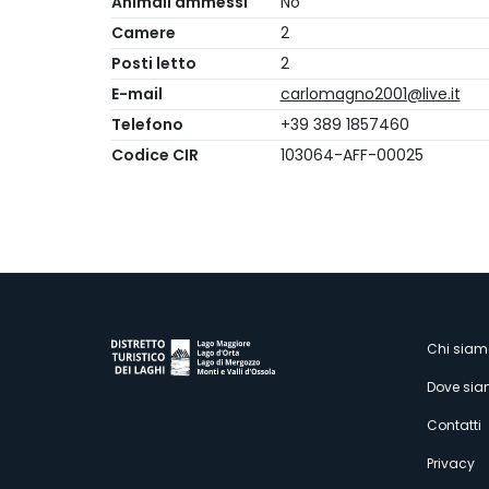
Animali ammessi
No
Camere
2
Posti letto
2
E-mail
carlomagno2001@live.it
Telefono
+39 389 1857460
Codice CIR
103064-AFF-00025
M
Chi siam
Dove si
s
Contatti
Privacy