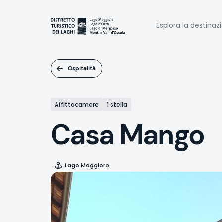
Salta
al
Naviga
contenuto
Esplora la destinaz
principale
princi
Ospitalità
Affittacamere
1 stella
Casa Mango
Lago Maggiore