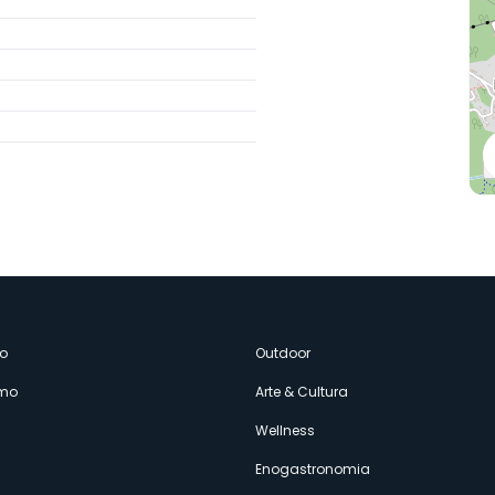
enù
o
Outdoor
amo
Arte & Cultura
econdario
Wellness
Enogastronomia