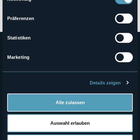
Öffnen Sie die Karte
Präferenzen
Statistiken
Marketing
Details zeigen
Menù
Wer sind wir?
Önogastronomie
Wo sind wir?
Webcam
secondario
Alle zulassen
Kontakte
Events
Privacy
Unterkünfte
Auswahl erlauben
Cookie Policy
Mice
Amministrazione trasparente
Wedding