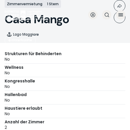
Direkt
Zimmervermietung
1 Stern
zum
Inhalt
Casa Mango
Lago Maggiore
Unterkünfte
Strukturen für Behinderten
No
Wellness
No
Kongresshalle
No
Hallenbad
No
Haustiere erlaubt
No
Anzahl der Zimmer
2