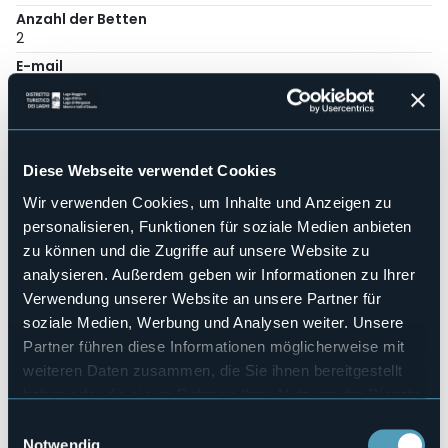
Anzahl der Betten
2
E-mail
carlomagno2001@live.it
Telefon
+39 389 1857460
Codice CIR
Diese Webseite verwendet Cookies
103064-AFF-00025
Wir verwenden Cookies, um Inhalte und Anzeigen zu
personalisieren, Funktionen für soziale Medien anbieten
zu können und die Zugriffe auf unsere Website zu
Piazza San Carlo, 9
analysieren. Außerdem geben wir Informationen zu Ihrer
28838 - Stresa (VB)
Verwendung unserer Website an unsere Partner für
soziale Medien, Werbung und Analysen weiter. Unsere
Partner führen diese Informationen möglicherweise mit
weiteren Daten zusammen, die Sie ihnen bereitgestellt
haben oder die sie im Rahmen Ihrer Nutzung der Dienste
gesammelt haben.
Einwilligungsauswahl
Notwendig