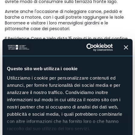
avrete modo di consumare sulla terrazza fronte lago.
Avrete anche l'occasione di noleggiare canoe, pedalò e
barche a motore, con i quali potrete raggiungere le Isole
Borromee e visitare i loro meravigliosi giardini e le
pittoresche case dei pescatori.
Il Residence Casa e Vela dista 15 minuti in auto dal confine
con la Svizzera e 10 km da Verbania.
Accesso disabili
Sì
Questo sito web utilizza i cookie
Centro benessere
Utilizziamo i cookie per personalizzare contenuti ed
No
annunci, per fornire funzionalità dei social media e per
Sala congressi
analizzare il nostro traffico. Condividiamo inoltre
No
informazioni sul modo in cui utilizza il nostro sito con i
Piscina
nostri partner che si occupano di analisi dei dati web,
No
pubblicità e social media, i quali potrebbero combinarle
Animali ammessi
con altre informazioni che ha fornito loro o che hanno
Sì
raccolto dal suo utilizzo dei loro servizi.
Appartamenti