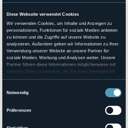
No
Haustiere erlaubt
Diese Webseite verwendet Cookies
Sì
Wir verwenden Cookies, um Inhalte und Anzeigen zu
Anzahl der Wohnungen
11
personalisieren, Funktionen für soziale Medien anbieten
Anzahl der Betten
zu können und die Zugriffe auf unsere Website zu
28
analysieren. Außerdem geben wir Informationen zu Ihrer
E-mail
Verwendung unserer Website an unsere Partner für
info@casaevela.it
soziale Medien, Werbung und Analysen weiter. Unsere
Webseite
Partner führen diese Informationen möglicherweise mit
http://www.casaevela.com
weiteren Daten zusammen, die Sie ihnen bereitgestellt
Telefon
haben oder die sie im Rahmen Ihrer Nutzung der Dienste
0323 48272 / 335 7180331
gesammelt haben.
Einwilligungsauswahl
Codice CIR
Notwendig
103049-CIM-00001
Buchen
Präferenzen
Statistiken