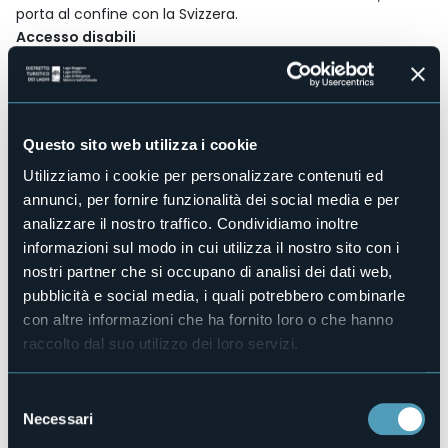
porta al confine con la Svizzera.
Accesso disabili
Sì
Centro benessere
No
Sala congressi
Questo sito web utilizza i cookie
Sì
Utilizziamo i cookie per personalizzare contenuti ed
Piscina
No
annunci, per fornire funzionalità dei social media e per
analizzare il nostro traffico. Condividiamo inoltre
Animali ammessi
No
informazioni sul modo in cui utilizza il nostro sito con i
Camere
nostri partner che si occupano di analisi dei dati web,
40
pubblicità e social media, i quali potrebbero combinarle
Posti letto
con altre informazioni che ha fornito loro o che hanno
99
raccolto dal suo utilizzo dei loro servizi.
E-mail
casalpinadefilippi@gmail.com
Selezione
Sito web
Necessari
del
https://www.hoteldefilippi.com/
consenso