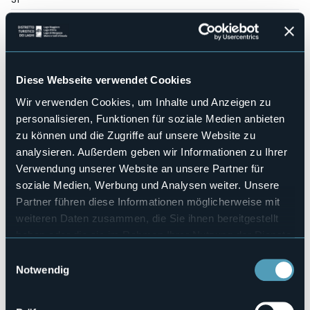
Wellness
No
Kongresshalle
Sì
Diese Webseite verwendet Cookies
Hallenbad
No
Wir verwenden Cookies, um Inhalte und Anzeigen zu
Haustiere erlaubt
personalisieren, Funktionen für soziale Medien anbieten
No
zu können und die Zugriffe auf unsere Website zu
Anzahl der Zimmer
analysieren. Außerdem geben wir Informationen zu Ihrer
40
Verwendung unserer Website an unsere Partner für
Anzahl der Betten
soziale Medien, Werbung und Analysen weiter. Unsere
99
Partner führen diese Informationen möglicherweise mit
E-mail
weiteren Daten zusammen, die Sie ihnen bereitgestellt
casalpinadefilippi@gmail.com
haben oder die sie im Rahmen Ihrer Nutzung der Dienste
Webseite
gesammelt haben.
Einwilligungsauswahl
https://www.hoteldefilippi.com/
Notwendig
Telefon
+39 0324 65145