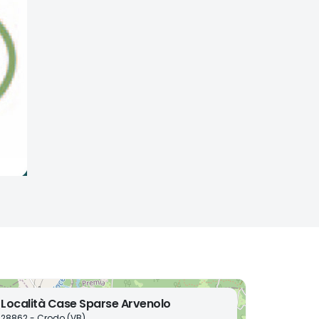
Località Case Sparse Arvenolo
28862 - Crodo (VB)