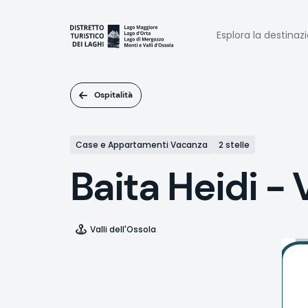
Salta
al
Naviga
contenuto
Esplora la destinaz
principale
princi
Ospitalità
Case e Appartamenti Vacanza
2 stelle
Baita Heidi - 
Valli dell'Ossola