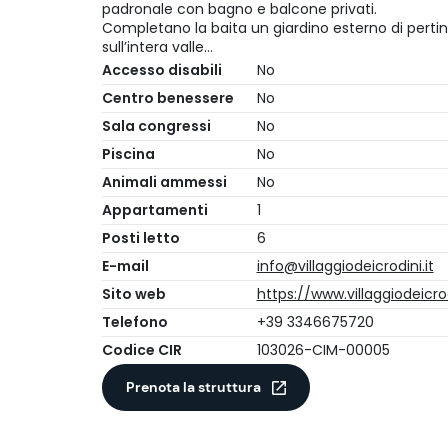
padronale con bagno e balcone privati.
Completano la baita un giardino esterno di pertin
sull’intera valle…
Accesso disabili
No
Centro benessere
No
Sala congressi
No
Piscina
No
Animali ammessi
No
Appartamenti
1
Posti letto
6
E-mail
info@villaggiodeicrodini.it
Sito web
https://www.villaggiodeicrod
Telefono
+39 3346675720
Codice CIR
103026-CIM-00005
Prenota la struttura