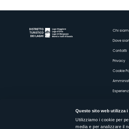
M
Chi siam
Dove si
s
Contatti
Privacy
Cookie Po
Amminist
Esperienz
Questo sito web utilizza i
Utilizziamo i cookie per pe
media e per analizzare il n
Distretto Turistico dei Laghi Scrl