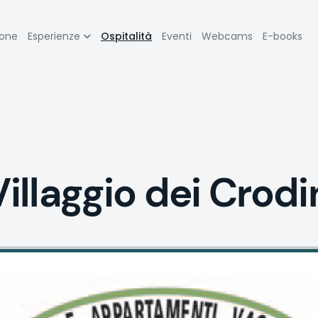
zione
ione
Esperienze
Ospitalità
Eventi
Webcams
E-books
pale
Villaggio dei Crodi