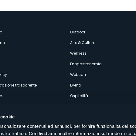
enù
o
Outdoor
amo
Arte & Cultura
econdario
Wellness
Enogastronomia
licy
Webcam
razione trasparente
Eventi
e
Ospitalità
 cookie
rsonalizzare contenuti ed annunci, per fornire funzionalità dei soc
ostro traffico. Condividiamo inoltre informazioni sul modo in cui u
Seguici sui nostri canali social