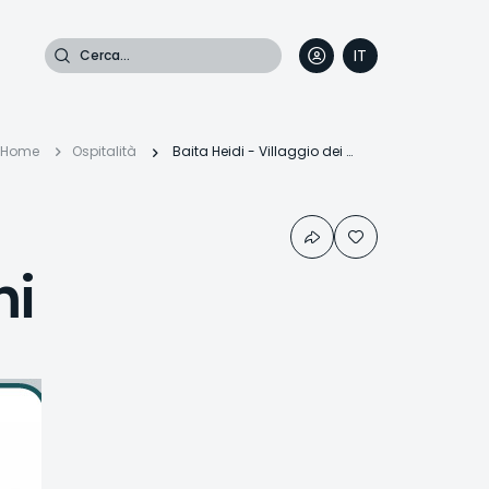
Cerca
IT
DE
EN
FR
Briciole
Home
Ospitalità
Baita Heidi - Villaggio dei Crodini
di
ni
pane