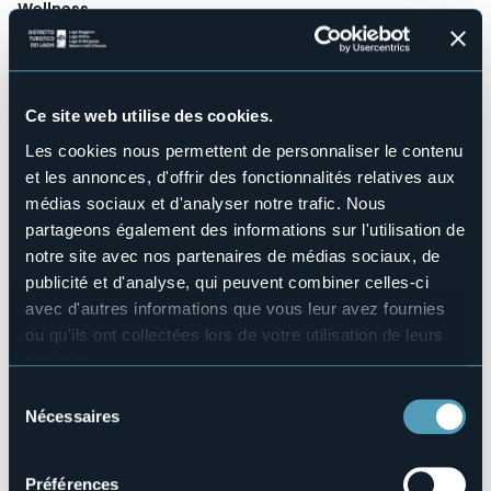
Wellness
No
Salles de conférences
No
Piscine
Ce site web utilise des cookies.
No
Les cookies nous permettent de personnaliser le contenu
Animaux acceptés
et les annonces, d'offrir des fonctionnalités relatives aux
No
médias sociaux et d'analyser notre trafic. Nous
Nombre d'appartements
partageons également des informations sur l'utilisation de
1
notre site avec nos partenaires de médias sociaux, de
Nombres de lits
publicité et d'analyse, qui peuvent combiner celles-ci
6
avec d'autres informations que vous leur avez fournies
E-mail
ou qu'ils ont collectées lors de votre utilisation de leurs
info@villaggiodeicrodini.it
services.
Site Internet
Pour plus d'informations sur les cookies, y compris sur la
https://www.villaggiodeicrodini.it/heidi/
Sélection
manière de les gérer et de les supprimer,
cliquez ici
.
Nécessaires
Téléphone
du
+39 3346675720
Vous pouvez trouver la politique de confidentialité
consentement
complète
ici
.
Codice CIR
Préférences