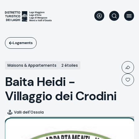
Aller
au
contenu
principal
Logements
Maisons & Appartements
2 étoiles
Baita Heidi -
Villaggio dei Crodini
Valli dell'Ossola