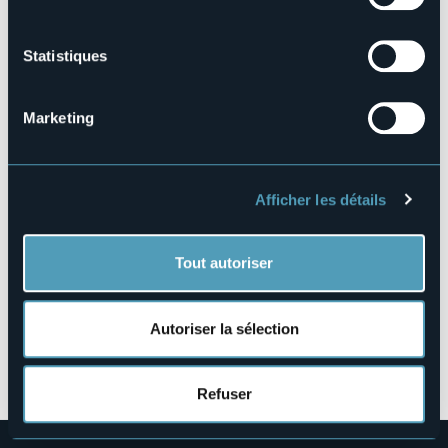
103026-CIM-00005
Réserver
Statistiques
Marketing
Località Case Sparse Arvenolo
28862 - Crodo (VB)
Afficher les détails
Tout autoriser
Autoriser la sélection
Ouvrir la carte
Refuser