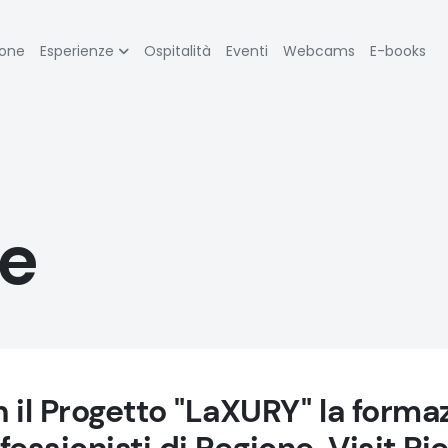
zione
ione
Esperienze
Ospitalità
Eventi
Webcams
E-books
pale
e
 il Progetto "LaXURY" la formaz