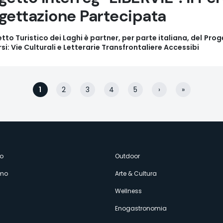
gettazione Partecipata
retto Turistico dei Laghi è partner, per parte italiana, del
Proge
i: Vie Culturali e Letterarie Transfrontaliere Accessibi
1
2
3
4
5
›
»
Page
Page
Page
Page
Page
Pagina
Ultima
successiva
pagina
enù
o
Outdoor
amo
Arte & Cultura
econdario
Wellness
Enogastronomia