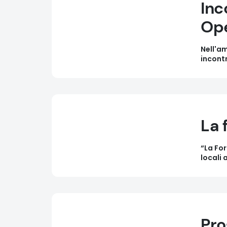
Inc
Ope
Nell'am
incontr
La 
“La For
locali 
Pro