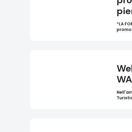
pro
pie
“LA FOR
promozi
We
WAL
Nell'am
Turist