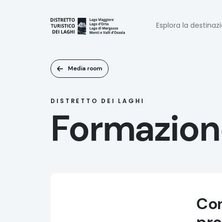
Salta
al
Naviga
contenuto
Esplora la destinaz
principale
princi
Media room
DISTRETTO DEI LAGHI
Formazion
Con