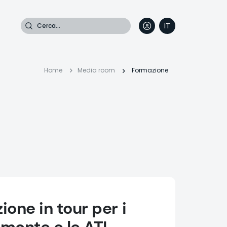
Cerca
IT
DE
EN
FR
Briciole
Home
Media room
Formazione
di
pane
ione in tour per i