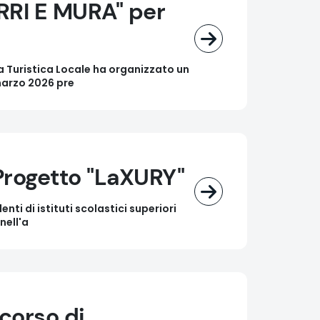
RRI E MURA" per
a Turistica Locale ha organizzato un
 marzo 2026 pre
 Progetto "LaXURY"
nti di istituti scolastici superiori
nell'a
rcorso di