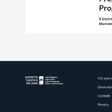
Pro
Il Dist
Muovers
Paginazione
M
Chi siam
Dove si
s
Contatti
Privacy