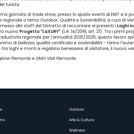
l turista.
ima giornata di trade show, presso lo spazio eventi di ENIT si è po
a regionale a tema Outdoor, Qualità e Sostenibilità, a cura di Vis
so allo staff del Distretto di raccontare ai presenti i
Laghi i
tro nuovo
Progetto "LaXURY"
(L.R. 14/2016, art. 21). Tra i primi p
graduatoria regionale per l'annualità 2025/2026, questo lavoro s
nonimo di
bellezza
, q
ualità certificata
e
sostenibilità
- fanno l'auten
ra laghi e monti e regalano benessere al visitatore, il nuovo
ve
gione Piemonte e DMO Visit Piemonte.
enù
o
Outdoor
amo
Arte & Cultura
Wellness