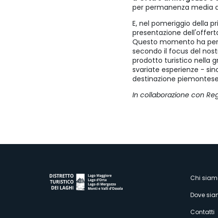
per permanenza media de
E, nel pomeriggio della pr
presentazione dell'offert
Questo momento ha permes
secondo il focus del nos
prodotto turistico nella 
svariate esperienze - si
destinazione piemontese t
In collaborazione con Re
M
Chi siam
Dove si
Contatti