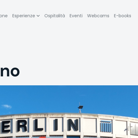
zione
ione
Esperienze
Ospitalità
Eventi
Webcams
E-books
pale
ino