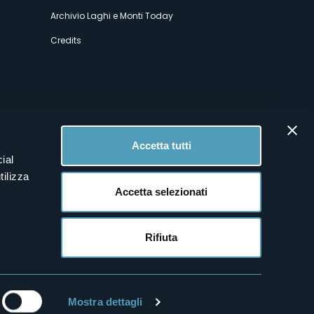
Archivio Laghi e Monti Today
Credits
Accetta tutti
ial
tilizza
Accetta selezionati
Rifiuta
Mostra dettagli