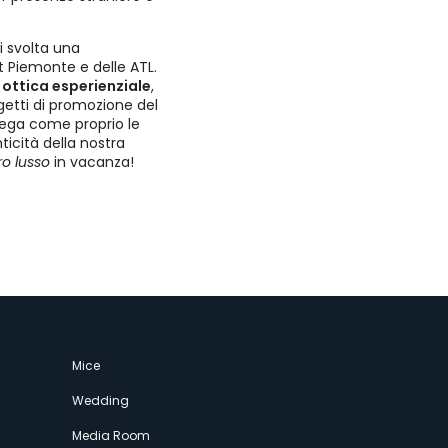
i svolta una
it Piemonte e delle ATL.
n ottica esperienziale
,
rogetti di promozione del
piega come proprio le
ticità della nostra
ro lusso
in vacanza!
Mice
Wedding
Media Room