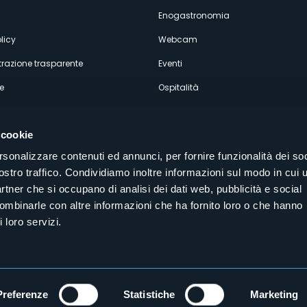
econdario
Enogastronomia
licy
Webcam
razione trasparente
Eventi
e
Ospitalità
 cookie
rsonalizzare contenuti ed annunci, per fornire funzionalità dei soc
ostro traffico. Condividiamo inoltre informazioni sul modo in cui u
Seguici sui nostri canali social
partner che si occupano di analisi dei dati web, pubblicità e social
aly
combinarle con altre informazioni che ha fornito loro o che hanno
 loro servizi.
Preferenze
Statistiche
Marketing