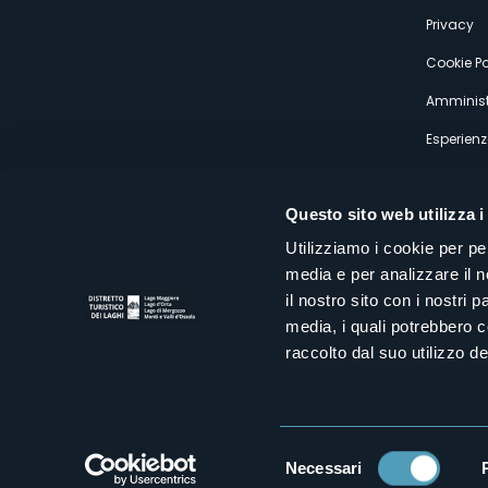
s
Privacy
Cookie Po
Amminist
Esperienz
Questo sito web utilizza i
Utilizziamo i cookie per pe
media e per analizzare il n
Distretto Turistico dei Laghi Scrl
il nostro sito con i nostri 
Sede legale e operativa: Corso Italia 26 - 28838 Stresa VB - It
media, i quali potrebbero 
tel:
+39 0323 30416
infoturismo@distrettolaghi.it
e
distrettolaghi@legalmail.it
raccolto dal suo utilizzo dei
www.distrettolaghi.it
P.I. 01648650032
Selezione
Necessari
del