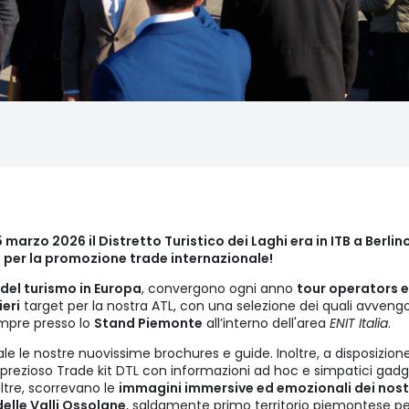
 marzo 2026 il Distretto Turistico dei Laghi era in ITB a Berli
er la promozione trade internazionale!
 del turismo in Europa
, convergono ogni anno
tour operators e
ieri
target per la nostra ATL, con una selezione dei quali avvengo
pre presso lo
Stand Piemonte
all’interno dell'area
ENIT Italia
.
ale le nostre nuovissime brochures e guide. Inoltre, a disposizion
il prezioso Trade kit DTL con informazioni ad hoc e simpatici gadge
 altre, scorrevano le
immagini immersive ed emozionali dei nost
elle Valli Ossolane
, saldamente primo territorio piemontese pe