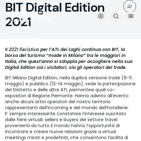
BIT Digital Edition
Salta
al
contenuto
2021
principale
Media room
Il 2021 fieristico per l’ATL dei Laghi continua con BIT, la
borsa del turismo “made in Milano” tra le maggiori in
Italia, che quest'anno si sdoppia per accogliere nella sua
Digital Edition sia i visitatori, sia gli operatori del trade.
BIT Milano Digital Edition, nella duplice versione trade (9-11
maggio) e pubblico (12-14 maggio), vede la partecipazione
del Distretto e delle altre ATL piemontesi quali co-
espositori di Regione Piemonte. Hanno aderito all’evento
anche alcuni attivi operatori del nostro territorio
rappresentanti dell’incoming e del mondo dell’hotellerie.
E’ sempre interessante constatare l’interesse suscitato
dalle fiere virtuali: sellers e buyers del settore travel
provenienti da tutto il mondo hanno l’opportunità di
incontrarsi e creare nuove relazioni grazie a virtual
meetings mirati e predefiniti, che consentono facilità di