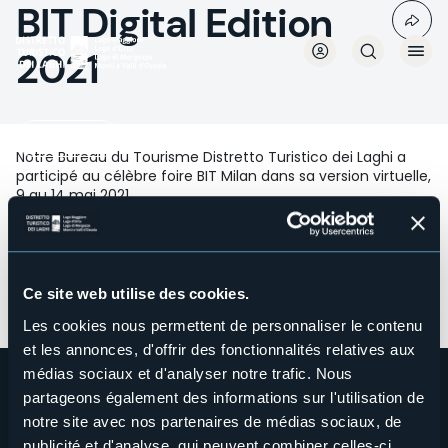
BIT Digital Edition
Aller
au
contenu
2021
principal
Mediaroom
Notre Bureau du Tourisme Distretto Turistico dei Laghi a
participé au célèbre foire BIT Milan dans sa version virtuelle,
9 au 14 mai 2021.
En collaboration avec Regione Piemonte
Ce site web utilise des cookies.
cs_fierabit2021_dtl_0_0.pdf
Les cookies nous permettent de personnaliser le contenu
et les annonces, d'offrir des fonctionnalités relatives aux
médias sociaux et d'analyser notre trafic. Nous
partageons également des informations sur l'utilisation de
notre site avec nos partenaires de médias sociaux, de
publicité et d'analyse, qui peuvent combiner celles-ci