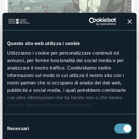
Questo sito web utilizza i cookie
Utilizziamo i cookie per personalizzare contenuti ed
annunci, per fornire funzionalità dei social media e per
analizzare il nostro traffico. Condividiamo inoltre
Allegro Maestoso - Saison 2025
informazioni sul modo in cui utilizza il nostro sito con i
Venerdì 2 maggio 2025 ore 17:00 e ore 21:00
nostri partner che si occupano di analisi dei dati web,
Chopin e il Pianoforte Pleyel 1842
pubblicità e social media, i quali potrebbero combinarle
Entrata libera
con altre informazioni che ha fornito loro o che hanno
Organizzatore
raccolto dal suo utilizzo dei loro servizi.
A.P.S. "Note Romantiche"
Luogo dell'evento
Selezione
Grand Hotel Majestic
Necessari
del
Telefono
consenso