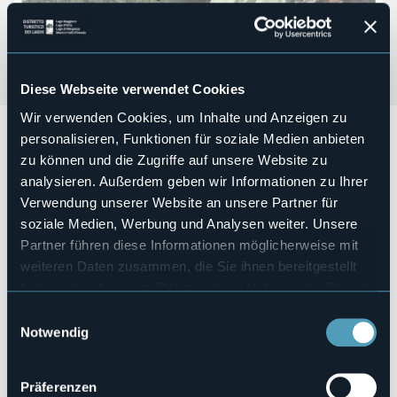
Diese Webseite verwendet Cookies
Wir verwenden Cookies, um Inhalte und Anzeigen zu
Allegro Maestoso - Saison 2025
personalisieren, Funktionen für soziale Medien anbieten
Venerdì 2 maggio 2025 ore 17:00 e ore 21:00
zu können und die Zugriffe auf unsere Website zu
Chopin e il Pianoforte Pleyel 1842
analysieren. Außerdem geben wir Informationen zu Ihrer
Verwendung unserer Website an unsere Partner für
Entrata libera
soziale Medien, Werbung und Analysen weiter. Unsere
Veranstaltungsmanager
Partner führen diese Informationen möglicherweise mit
A.P.S. "Note Romantiche"
weiteren Daten zusammen, die Sie ihnen bereitgestellt
Veranstaltungsort
haben oder die sie im Rahmen Ihrer Nutzung der Dienste
Grand Hotel Majestic
gesammelt haben.
Telefon
Einwilligungsauswahl
+39 335 5351927
Notwendig
E-mail
noteromantiche@gmail.com
Präferenzen