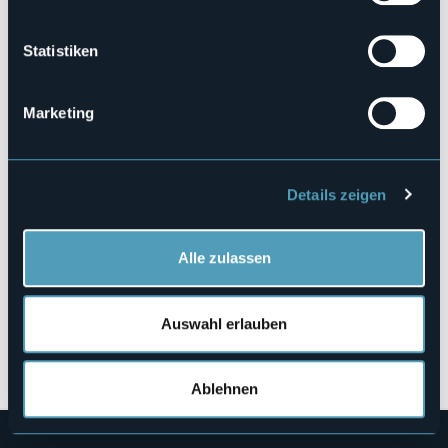
Webseite
https://www.noteromantiche.org/?
fbclid=IwZXh0bgNhZW0CMTAAAR5JnKpmvlf2cCwFGb5mbV…
Statistiken
Marketing
Vittorio Veneto 32
28900 - Verbania Pallanza (VB)
Details zeigen
Alle zulassen
Auswahl erlauben
Öffnen Sie die Karte
Ablehnen