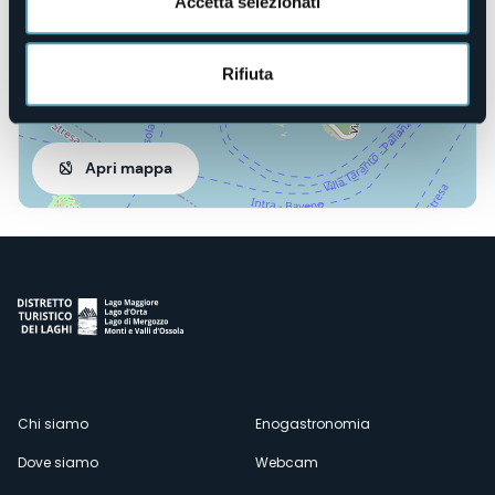
Accetta selezionati
Rifiuta
Apri mappa
Menù
Chi siamo
Enogastronomia
Dove siamo
Webcam
secondario