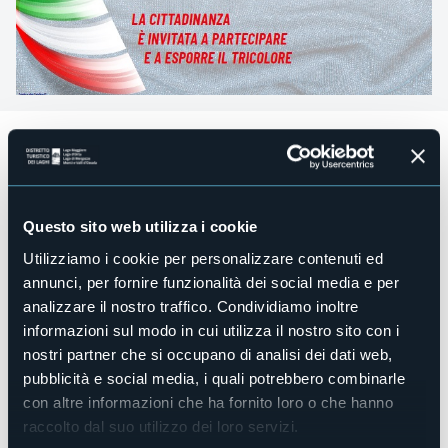
Domenica 2 giugno 2024 alle ore 9:30
si terrà la
celebrazione della
Festa della Repubblica
presso
monumento ai Caduti per la prima guerra mondiale.
(in caso di pioggia la cerimonia si svolgerà a Villa Giulia)
Questo sito web utilizza i cookie
Programma:
Ore 09:30
Utilizziamo i cookie per personalizzare contenuti ed
- alzabandiera e deposizione corona
annunci, per fornire funzionalità dei social media e per
- saluti delle Autorità
analizzare il nostro traffico. Condividiamo inoltre
- lettura del messaggio del Presidente della Repubblica
- consegna onorificenze dell'ordine al merito della
informazioni sul modo in cui utilizza il nostro sito con i
Repubblica Italiana
nostri partner che si occupano di analisi dei dati web,
- benvenuto civico ai neomaggiorenni del Comune di
pubblicità e social media, i quali potrebbero combinarle
Verbania.
con altre informazioni che ha fornito loro o che hanno
Sabato 1 giugno 2024 ore 21:00
si terrà il concerto
raccolto dal suo utilizzo dei loro servizi.
dell'ente musicale Verbania ingresso libero.