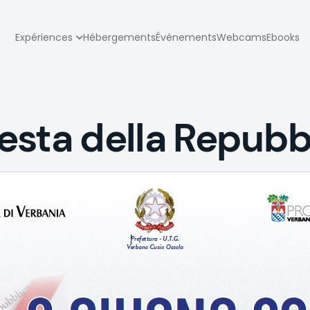
zione
Expériences
Hébergements
Événements
Webcams
Ebooks
pale
esta della Repubb