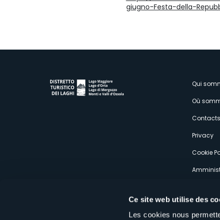
giugno-Festa-della-Repub
M
Qui som
Où somm
s
Contact
Privacy
Cookie Po
Amminist
Expérien
Ce site web utilise des co
Les cookies nous permetten