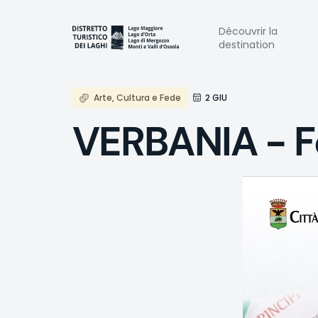
Aller
au
Naviga
Découvrir la
contenu
destination
principal
princi
Arte, Cultura e Fede
2 GIU
VERBANIA - F