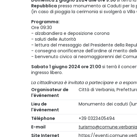
Domenica 2 giugno 2024 alle ore 9:30
si terrà l
Repubblica
presso monumento ai Caduti per la 
(in caso di pioggia la cerimonia si svolgerà a Villa 
Programma:
Ore 09:30
- alzabandiera e deposizione corona
- saluti delle Autorità
- lettura del messaggio del Presidente della Repu
- consegna onorificenze dell'ordine al merito dell
- benvenuto civico ai neomaggiorenni del Comun
Sabato 1 giugno 2024 ore 21:00
si terrà il conc
ingresso libero.
La cittadinanza è invitata a partecipare e a esporre 
Organisateur de
Città di Verbania, Prefett
l'événement
Lieu de
Monumento dei caduti (lun
l'événement
Téléphone
+39 0323405494
E-mail
turismo@comune.verbania.
Site Internet
https://eventi.comune.verb