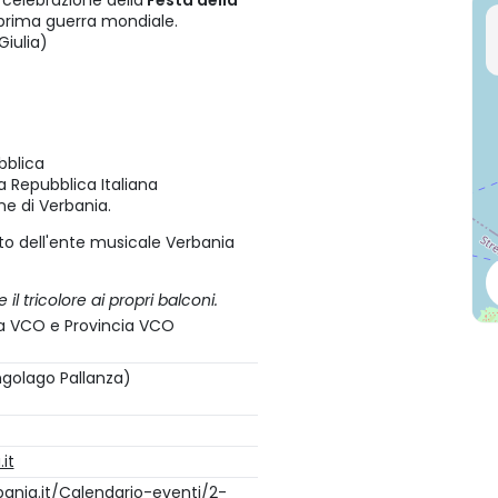
a celebrazione della
Festa della
prima guerra mondiale.
Giulia)
bblica
a Repubblica Italiana
e di Verbania.
erto dell'ente musicale Verbania
il tricolore ai propri balconi.
ura VCO e Provincia VCO
golago Pallanza)
it
ania.it/Calendario-eventi/2-