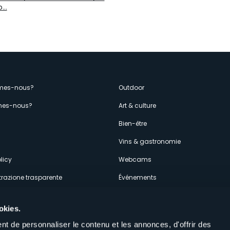
b…
enù
mes-nous?
Outdoor
es-nous?
Art & culture
econdario
s
Bien-être
Vins & gastronomie
licy
Webcams
razione trasparente
Événements
ces
Hébergements
okies.
t de personnaliser le contenu et les annonces, d'offrir des