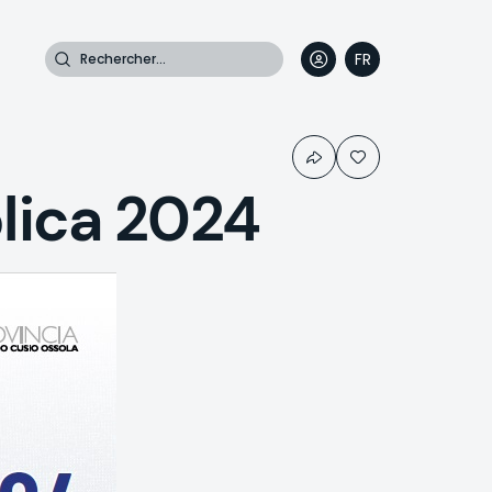
Rechercher
FR
DE
EN
IT
lica 2024