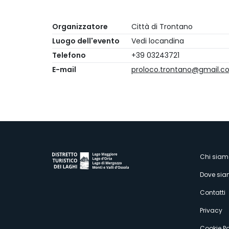
Organizzatore
Città di Trontano
Luogo dell'evento
Vedi locandina
Telefono
+39 03243721
E-mail
proloco.trontano@gmail.c
M
Chi siam
Dove si
s
Contatti
Privacy
Cookie Po