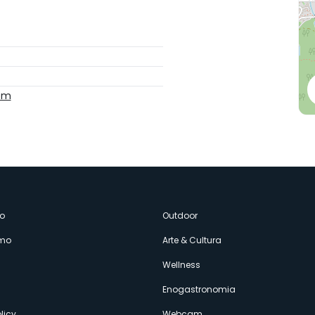
om
enù
o
Outdoor
amo
Arte & Cultura
econdario
Wellness
Enogastronomia
licy
Webcam