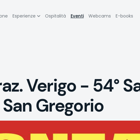
zione
ione
Esperienze
Ospitalità
Eventi
Webcams
E-books
pale
z. Verigo - 54° S
i San Gregorio