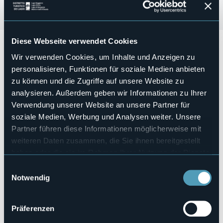
Diese Webseite verwendet Cookies
Da Sabato 9 a lunedì 11 maggio 2026 si terrà la 54° Sagra
Primaverile di San Gregorio nella frazione di Verigo.
Wir verwenden Cookies, um Inhalte und Anzeigen zu
personalisieren, Funktionen für soziale Medien anbieten
Vi aspetterà tre giorni di tanta musica, pranzo tipico, canti
in allegria e la solenne messa di Domenica 10 maggio alle
zu können und die Zugriffe auf unsere Website zu
ore 9.30.
analysieren. Außerdem geben wir Informationen zu Ihrer
Verwendung unserer Website an unsere Partner für
In copertina il programma dell'evento
.
soziale Medien, Werbung und Analysen weiter. Unsere
Partner führen diese Informationen möglicherweise mit
weiteren Daten zusammen, die Sie ihnen bereitgestellt
Veranstaltungsmanager
haben oder die sie im Rahmen Ihrer Nutzung der Dienste
Città di Trontano
gesammelt haben.
Veranstaltungsort
Einwilligungsauswahl
Vedi locandina
Notwendig
Telefon
+39 03243721
Präferenzen
E-mail