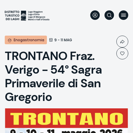
Direkt
zum
Inhalt
Enogastronomia
9 - 11 MAG
TRONTANO Fraz.
Verigo - 54° Sagra
Primaverile di San
Gregorio