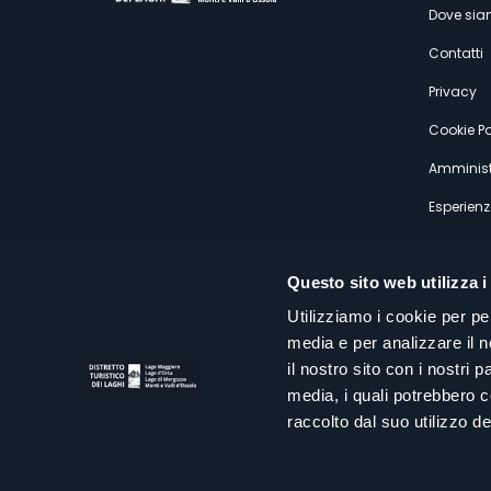
M
Dove si
s
Contatti
Privacy
Cookie Po
Amminist
Esperienz
Questo sito web utilizza i
Utilizziamo i cookie per pe
media e per analizzare il n
Distretto Turistico dei Laghi Scrl
il nostro sito con i nostri 
Sede legale e operativa: Corso Italia 26 - 28838 Stresa VB - It
media, i quali potrebbero 
tel:
+39 0323 30416
infoturismo@distrettolaghi.it
e
distrettolaghi@legalmail.it
raccolto dal suo utilizzo dei
www.distrettolaghi.it
P.I. 01648650032