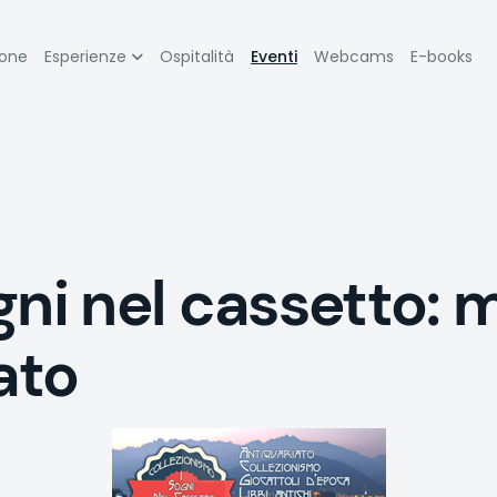
zione
ione
Esperienze
Ospitalità
Eventi
Webcams
E-books
pale
gni nel cassetto: 
ato