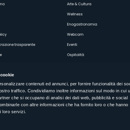
enù
amo
Arte & Cultura
econdario
Wellness
Enogastronomia
licy
Webcam
razione trasparente
Eventi
e
Ospitalità
 cookie
rsonalizzare contenuti ed annunci, per fornire funzionalità dei soc
ostro traffico. Condividiamo inoltre informazioni sul modo in cui u
Seguici sui nostri canali social
partner che si occupano di analisi dei dati web, pubblicità e social
aly
combinarle con altre informazioni che ha fornito loro o che hanno
 loro servizi.