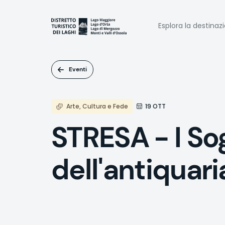
Salta
al
Naviga
contenuto
Esplora la destinaz
principale
princi
Eventi
Arte, Cultura e Fede
19 OTT
STRESA - I So
dell'antiquari