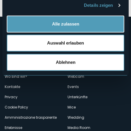
Details zeigen
Alle zulassen
Auswahl erlauben
Ablehnen
Menù
Wer sind wir?
Önogastronomie
Wo sind wir?
Webcam
secondario
Kontakte
Events
Privacy
Unterkünfte
Cookie Policy
Mice
Amministrazione trasparente
Wedding
Erlebnisse
Media Room