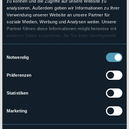
zu können und die Zugriffe auf unsere Website zu
Veranstaltungsort
analysieren. Außerdem geben wir Informationen zu Ihrer
Lungolago
Verwendung unserer Website an unsere Partner für
Telefon
soziale Medien, Werbung und Analysen weiter. Unsere
Laura +39 377 6958400
Partner führen diese Informationen möglicherweise mit
Webseite
weiteren Daten zusammen, die Sie ihnen bereitgestellt
https://www.stresaturismo.it/it/eventi/
haben oder die sie im Rahmen Ihrer Nutzung der Dienste
gesammelt haben.
Einwilligungsauswahl
Notwendig
Corso Umberto I
28838 - Stresa (VB)
Präferenzen
Statistiken
Marketing
Öffnen Sie die Karte