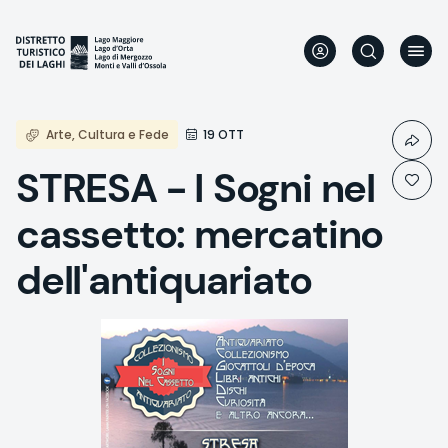
Direkt
zum
Inhalt
Arte, Cultura e Fede
19 OTT
STRESA - I Sogni nel
cassetto: mercatino
dell'antiquariato