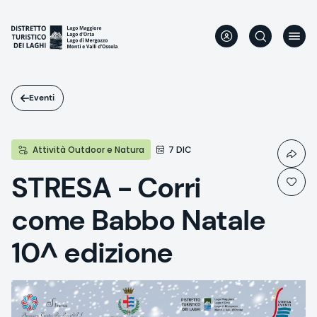
Salta
al
contenuto
principale
Eventi
Attività Outdoor e Natura
7 DIC
STRESA - Corri
come Babbo Natale
10^ edizione