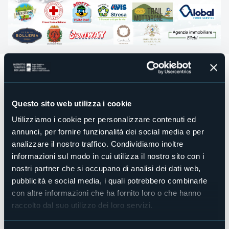
Corri come Babbo Natale 10^ edizione
domenica 7 dicembre dalle ore 10.00
Corsa non competitiva di quasi 6 Km in centro città e
Questo sito web utilizza i cookie
mini-giro di 1 km per bambini. Parte del ricavato sarà
devoluto all’Asilo M. Ostini di Stresa.
Utilizziamo i cookie per personalizzare contenuti ed
annunci, per fornire funzionalità dei social media e per
Partenza e arrivo da Piazza Cadorna
analizzare il nostro traffico. Condividiamo inoltre
ore 10.00 partenza minigiro
informazioni sul modo in cui utilizza il nostro sito con i
ore 10.30 partenza gara 6 km
nostri partner che si occupano di analisi dei dati web,
pubblicità e social media, i quali potrebbero combinarle
QUOTA ISCRIZIONE: 5€ adulti con pacco gara/3€ minigiro
bambini
con altre informazioni che ha fornito loro o che hanno
PREMIAZIONI: primi 5 uomini e 5 donne / minigiro: primi 5
raccolto dal suo utilizzo dei loro servizi.
ragazzi e ragazze / premio speciale per il Babbo Natale più
bello/ premi ad estrazione