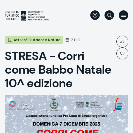
Aller
au
contenu
principal
Attività Outdoor e Natura
7 DIC
STRESA - Corri
come Babbo Natale
10^ edizione