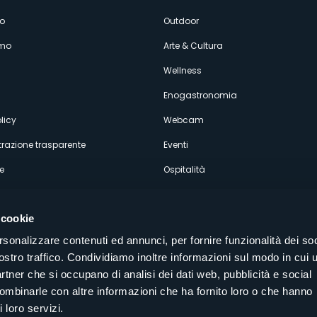
enù
o
Outdoor
amo
Arte & Cultura
econdario
Wellness
Enogastronomia
licy
Webcam
razione trasparente
Eventi
e
Ospitalità
 cookie
rsonalizzare contenuti ed annunci, per fornire funzionalità dei soc
ostro traffico. Condividiamo inoltre informazioni sul modo in cui u
Seguici sui nostri canali social
partner che si occupano di analisi dei dati web, pubblicità e social
aly
combinarle con altre informazioni che ha fornito loro o che hanno
 loro servizi.