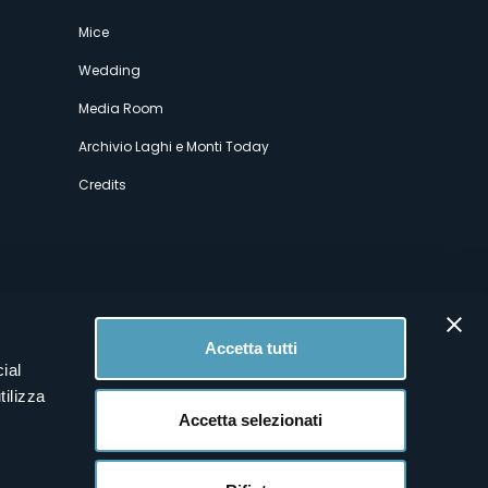
Mice
Wedding
Media Room
Archivio Laghi e Monti Today
Credits
Accetta tutti
ial
tilizza
Accetta selezionati