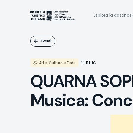
Salta
al
Naviga
contenuto
Esplora la destinaz
principale
princi
Eventi
Arte, Cultura e Fede
11 LUG
QUARNA SOPR
Musica: Conc