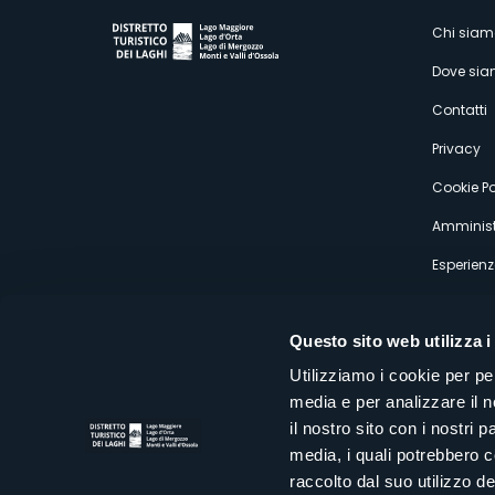
M
Chi siam
Dove si
s
Contatti
Privacy
Cookie Po
Amminist
Esperienz
Questo sito web utilizza i
Utilizziamo i cookie per pe
media e per analizzare il n
Distretto Turistico dei Laghi Scrl
il nostro sito con i nostri 
Sede legale e operativa: Corso Italia 26 - 28838 Stresa VB - It
media, i quali potrebbero 
tel:
+39 0323 30416
infoturismo@distrettolaghi.it
e
distrettolaghi@legalmail.it
raccolto dal suo utilizzo dei