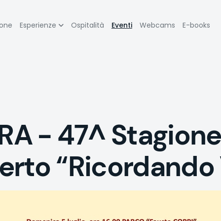
zione
ione
Esperienze
Ospitalità
Eventi
Webcams
E-books
pale
A - 47^ Stagione
erto “Ricordando 