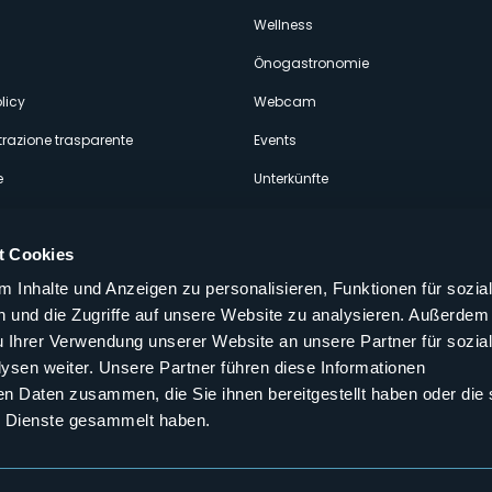
econdario
Wellness
Önogastronomie
licy
Webcam
razione trasparente
Events
e
Unterkünfte
t Cookies
 Inhalte und Anzeigen zu personalisieren, Funktionen für sozia
 und die Zugriffe auf unsere Website zu analysieren. Außerdem
Folgen Sie uns auf unseren sozialen
u Ihrer Verwendung unserer Website an unsere Partner für sozia
aly
sen weiter. Unsere Partner führen diese Informationen
en Daten zusammen, die Sie ihnen bereitgestellt haben oder die 
 Dienste gesammelt haben.