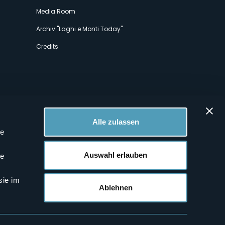
Media Room
Archiv "Laghi e Monti Today"
Credits
Alle zulassen
le
 Profilen
Auswahl erlauben
le
sie im
Ablehnen