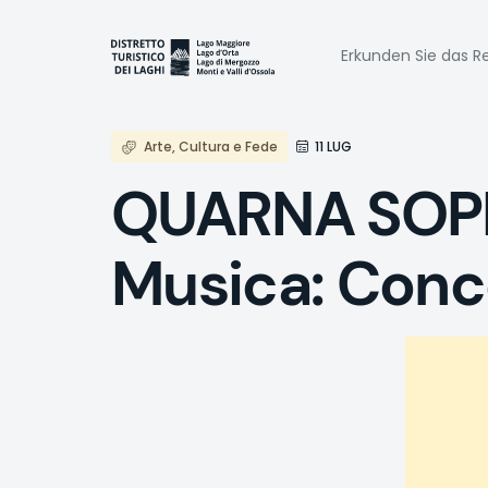
Direkt
zum
Naviga
Inhalt
Erkunden Sie das Re
princi
Arte, Cultura e Fede
11 LUG
QUARNA SOPR
Musica: Conc