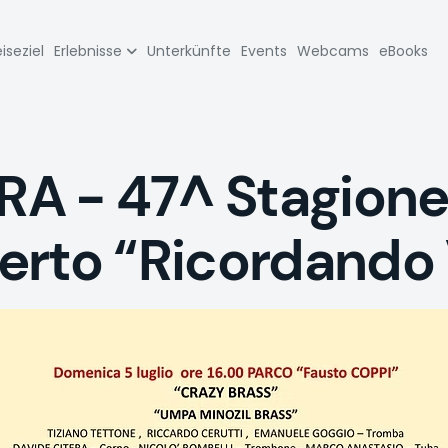
zione
iseziel
Erlebnisse
Unterkünfte
Events
Webcams
eBooks
pale
A - 47^ Stagione
erto “Ricordando 