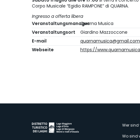
Sabato 11 luglio alle ore 17.00
si terrà il concerto
Corpo Musicale “Egidio RAMPONE” di QUARNA.
Ingresso a offerta libera
Veranstaltungsmanager
Quarna Musica
Veranstaltungsort
Giardino Mazzoccone
E-mail
quarnamusica@gmail.com
Webseite
https://www.quarnamusica.
M
Wer sind 
Wo sind 