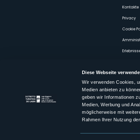
s
Kontakte
Privacy
Cookie Po
Amminist
Erlebniss
Diese Webseite verwende
Wir verwenden Cookies, um
Medien anbieten zu können
Distretto Turistico dei Laghi Scrl
geben wir Informationen z
Sede legale e operativa: Corso Italia 26 - 28838 Stresa VB - It
Medien, Werbung und Analy
tel:
+39 0323 30416
infoturismo@distrettolaghi.it
e
distrettolaghi@legalmail.it
möglicherweise mit weiter
www.distrettolaghi.it
Rahmen Ihrer Nutzung der
P.I. 01648650032