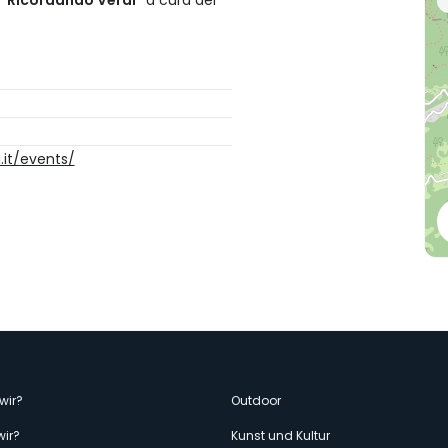
“Ricordando Verdi“
a cura del
it/events/
enù
wir?
Outdoor
wir?
Kunst und Kultur